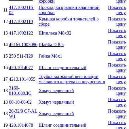
коробки
цену
417.1002116-
Прокладка крышки клапанной
Показать
11
02
коробки
цену
Крышка коробки толкателей в
Показать
12
417.1002110
сборе
цену
Показать
13
417.1002122
Шпилька М8х32
цену
Показать
14
451М-1003086
Шайба D 8,5
цену
Показать
15
250 511-П29
Гайка М8х1
цену
Показать
16
420.1014077
Шланг соединительный
цену
Трубка вытяжной вентиляции
Показать
17
4213.1014055
масляного картера со штуцером в
цену
3160-
Показать
18
Хомут червячный
8101080ДС
цену
Показать
18
00-10-00-02
Хомут червячный
цену
20-32/9 C7-AL
Показать
18
Хомут червячный
W1
цену
Показать
19
420.1014078
Шланг соединительный
цену