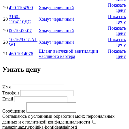
Показать
20
420.1104300
Хомут червячный
цену
3160-
Показать
20
Хомут червячный
1104110ДС
цену
Показать
20
00-10-00-07
Хомут червячный
цену
10-16/9 C7-AL
Показать
20
Хомут червячный
W1
цену
Шланг вытяжной вентиляции
Показать
21
469.1014076
масляного картера
цену
Узнать цену
Имя
Телефон
Email
Сообщение
Соглашаюсь с условиями обработки моих персональных
данных и с политикой конфиденциальности
magazinuaz.ru/politika-konfidentsialnosti