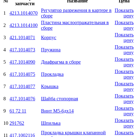
№
Название
Цена
запчасти
Регулятор разрежения в картере в
Показать
1
4213.1014070
сборе
цену
Пластина маслоотражательная в
Показать
2
4213.1014100
сборе
цену
Показать
3
421.1014071
Корпус
цену
Показать
4
417.1014073
Пружина
цену
Показать
5
417.1014090
Диафрагма в сборе
цену
Показать
6
417.1014075
Прокладка
цену
Показать
7
417.1014077
Крышка
цену
Показать
8
417.1014076
Шайба стопорная
цену
Показать
9
61 72 11
Винт М5-6дх14
цену
Показать
10
291762
Шпилька
цену
Прокладка крышки клапанной
Показать
11
417.1002116