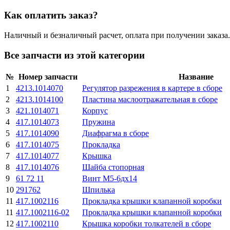
Как оплатить заказ?
Наличный и безналичный расчет, оплата при получении заказа.
Все запчасти из этой категории
№
Номер запчасти
Название
1
4213.1014070
Регулятор разрежения в картере в сборе
2
4213.1014100
Пластина маслоотражательная в сборе
3
421.1014071
Корпус
4
417.1014073
Пружина
5
417.1014090
Диафрагма в сборе
6
417.1014075
Прокладка
7
417.1014077
Крышка
8
417.1014076
Шайба стопорная
9
61 72 11
Винт М5-6дх14
10
291762
Шпилька
11
417.1002116
Прокладка крышки клапанной коробки
11
417.1002116-02
Прокладка крышки клапанной коробки
12
417.1002110
Крышка коробки толкателей в сборе