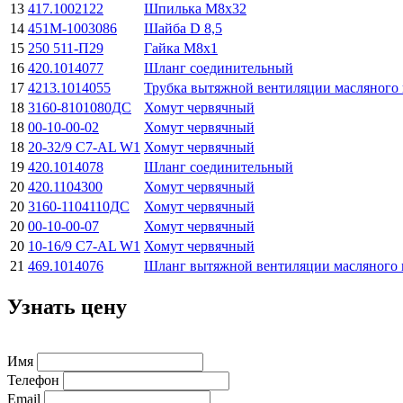
13
417.1002122
Шпилька М8х32
14
451М-1003086
Шайба D 8,5
15
250 511-П29
Гайка М8х1
16
420.1014077
Шланг соединительный
17
4213.1014055
Трубка вытяжной вентиляции масляного 
18
3160-8101080ДС
Хомут червячный
18
00-10-00-02
Хомут червячный
18
20-32/9 C7-AL W1
Хомут червячный
19
420.1014078
Шланг соединительный
20
420.1104300
Хомут червячный
20
3160-1104110ДС
Хомут червячный
20
00-10-00-07
Хомут червячный
20
10-16/9 C7-AL W1
Хомут червячный
21
469.1014076
Шланг вытяжной вентиляции масляного 
Узнать цену
Имя
Телефон
Email