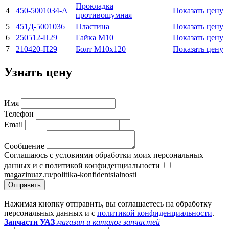
Прокладка
4
450-5001034-А
Показать цену
противошумная
5
451Д-5001036
Пластина
Показать цену
6
250512-П29
Гайка М10
Показать цену
7
210420-П29
Болт М10х120
Показать цену
Узнать цену
Имя
Телефон
Email
Сообщение
Соглашаюсь с условиями обработки моих персональных
данных и с политикой конфиденциальности
magazinuaz.ru/politika-konfidentsialnosti
Отправить
Нажимая кнопку отправить, вы соглашаетесь на обработку
персональных данных и с
политикой конфиденциальности
.
Запчасти УАЗ
магазин и каталог запчастей