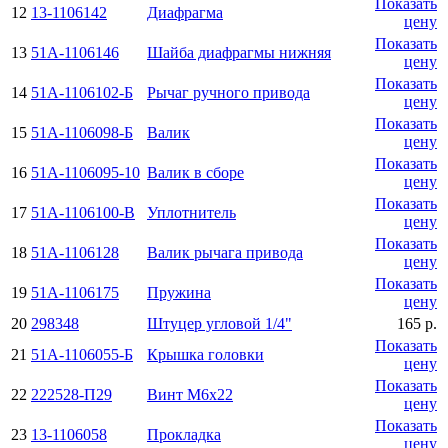
Показать
12
13-1106142
Диафрагма
цену
Показать
13
51А-1106146
Шайба диафрагмы нижняя
цену
Показать
14
51А-1106102-Б
Рычаг ручного привода
цену
Показать
15
51А-1106098-Б
Валик
цену
Показать
16
51А-1106095-10
Валик в сборе
цену
Показать
17
51А-1106100-В
Уплотнитель
цену
Показать
18
51А-1106128
Валик рычага привода
цену
Показать
19
51А-1106175
Пружина
цену
20
298348
Штуцер угловой 1/4"
165 р.
Показать
21
51А-1106055-Б
Крышка головки
цену
Показать
22
222528-П29
Винт М6х22
цену
Показать
23
13-1106058
Прокладка
цену