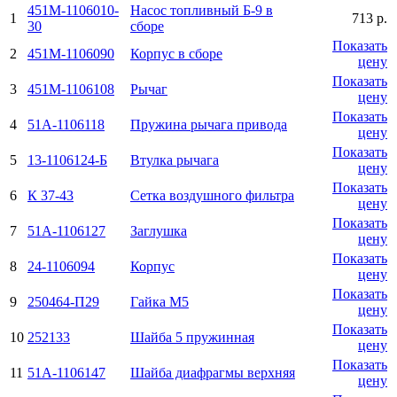
451М-1106010-
Насос топливный Б-9 в
1
713 р.
30
сборе
Показать
2
451М-1106090
Корпус в сборе
цену
Показать
3
451М-1106108
Рычаг
цену
Показать
4
51А-1106118
Пружина рычага привода
цену
Показать
5
13-1106124-Б
Втулка рычага
цену
Показать
6
К 37-43
Сетка воздушного фильтра
цену
Показать
7
51А-1106127
Заглушка
цену
Показать
8
24-1106094
Корпус
цену
Показать
9
250464-П29
Гайка М5
цену
Показать
10
252133
Шайба 5 пружинная
цену
Показать
11
51А-1106147
Шайба диафрагмы верхняя
цену