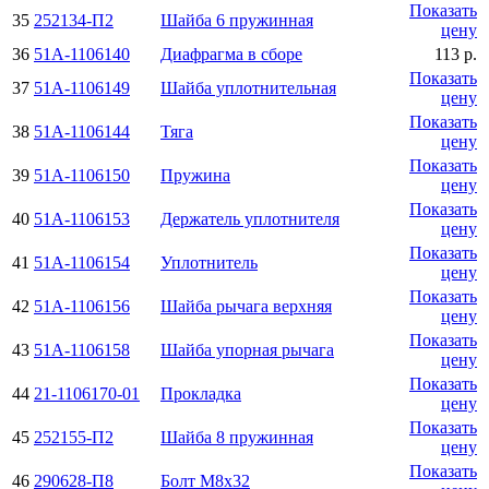
Показать
35
252134-П2
Шайба 6 пружинная
цену
36
51А-1106140
Диафрагма в сборе
113 р.
Показать
37
51А-1106149
Шайба уплотнительная
цену
Показать
38
51А-1106144
Тяга
цену
Показать
39
51А-1106150
Пружина
цену
Показать
40
51А-1106153
Держатель уплотнителя
цену
Показать
41
51А-1106154
Уплотнитель
цену
Показать
42
51А-1106156
Шайба рычага верхняя
цену
Показать
43
51А-1106158
Шайба упорная рычага
цену
Показать
44
21-1106170-01
Прокладка
цену
Показать
45
252155-П2
Шайба 8 пружинная
цену
Показать
46
290628-П8
Болт М8х32