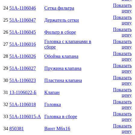
Показать
24
51А-1106046
Сетка фильтра
цену
Показать
25
51А-1106047
Держатель сетки
цену
Показать
26
51А-1106045
Фильтр в сборе
цену
Головка с клапанами в
Показать
27
51А-1106016
сборе
цену
Показать
28
51А-1106026
Обойма клапана
цену
Показать
29
51А-1106027
Пружина клапана
цену
Показать
30
51А-1106023
Пластина клапана
цену
Показать
31
13-1106022-Б
Клапан
цену
Показать
32
51А-1106018
Головка
цену
Показать
33
51А-1106015-А
Головка в сборе
цену
Показать
34
850381
Винт М6х16
цену