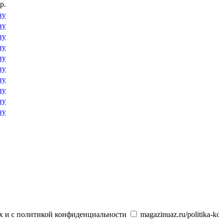
р.
ну
ну
ну
ну
ну
ну
ну
ну
ну
ну
х и с политикой конфиденциальности
magazinuaz.ru/politika-ko