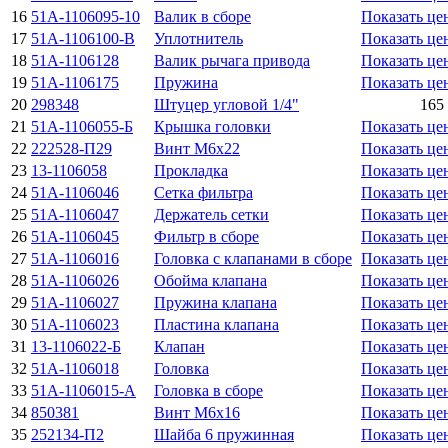
16
51А-1106095-10
Валик в сборе
Показать це
17
51А-1106100-В
Уплотнитель
Показать це
18
51А-1106128
Валик рычага привода
Показать це
19
51А-1106175
Пружина
Показать це
20
298348
Штуцер угловой 1/4"
165 
21
51А-1106055-Б
Крышка головки
Показать це
22
222528-П29
Винт М6х22
Показать це
23
13-1106058
Прокладка
Показать це
24
51А-1106046
Сетка фильтра
Показать це
25
51А-1106047
Держатель сетки
Показать це
26
51А-1106045
Фильтр в сборе
Показать це
27
51А-1106016
Головка с клапанами в сборе
Показать це
28
51А-1106026
Обойма клапана
Показать це
29
51А-1106027
Пружина клапана
Показать це
30
51А-1106023
Пластина клапана
Показать це
31
13-1106022-Б
Клапан
Показать це
32
51А-1106018
Головка
Показать це
33
51А-1106015-А
Головка в сборе
Показать це
34
850381
Винт М6х16
Показать це
35
252134-П2
Шайба 6 пружинная
Показать це