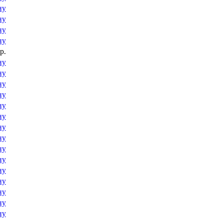
ну
ну
ну
ну
р.
ну
ну
ну
ну
ну
ну
ну
ну
ну
ну
ну
ну
ну
ну
ну