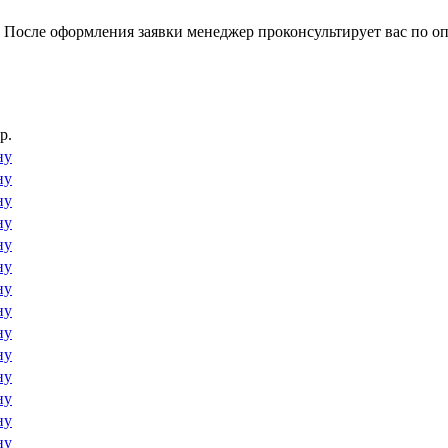
 После оформления заявки менеджер проконсультирует вас по оп
р.
ну
ну
ну
ну
ну
ну
ну
ну
ну
ну
ну
ну
ну
ну