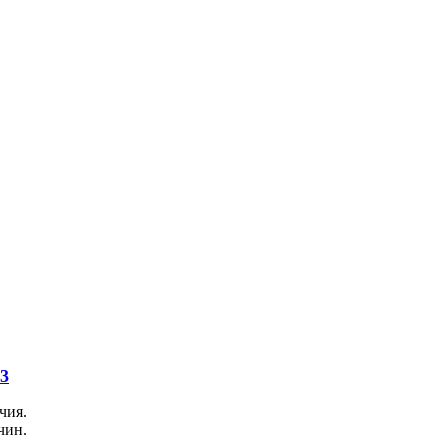
3
чия.
чин.