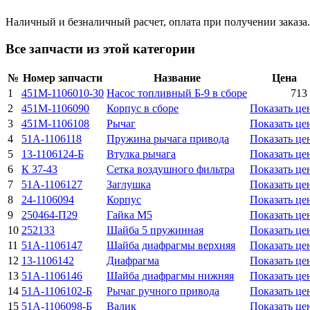
Наличный и безналичный расчет, оплата при получении заказа.
Все запчасти из этой категории
№
Номер запчасти
Название
Цена
1
451М-1106010-30
Насос топливный Б-9 в сборе
713 
2
451М-1106090
Корпус в сборе
Показать це
3
451М-1106108
Рычаг
Показать це
4
51А-1106118
Пружина рычага привода
Показать це
5
13-1106124-Б
Втулка рычага
Показать це
6
К 37-43
Сетка воздушного фильтра
Показать це
7
51А-1106127
Заглушка
Показать це
8
24-1106094
Корпус
Показать це
9
250464-П29
Гайка М5
Показать це
10
252133
Шайба 5 пружинная
Показать це
11
51А-1106147
Шайба диафрагмы верхняя
Показать це
12
13-1106142
Диафрагма
Показать це
13
51А-1106146
Шайба диафрагмы нижняя
Показать це
14
51А-1106102-Б
Рычаг ручного привода
Показать це
15
51А-1106098-Б
Валик
Показать це