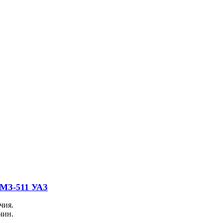
ЗМЗ-511 УАЗ
чия.
чин.