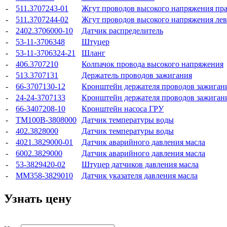
-
511.3707243-01
Жгут проводов высокого напряжения пр
-
511.3707244-02
Жгут проводов высокого напряжения ле
-
2402.3706000-10
Датчик распределитель
-
53-11-3706348
Штуцер
-
53-11-3706324-21
Шланг
-
406.3707210
Колпачок провода высокого напряжения
-
513.3707131
Держатель проводов зажигания
-
66-3707130-12
Кронштейн держателя проводов зажиган
-
24-24-3707133
Кронштейн держателя проводов зажиган
-
66-3407208-10
Кронштейн насоса ГРУ
-
ТМ100В-3808000
Датчик температуры воды
-
402.3828000
Датчик температуры воды
-
4021.3829000-01
Датчик аварийного давления масла
-
6002.3829000
Датчик аварийного давления масла
-
53-3829420-02
Штуцер датчиков давления масла
-
ММ358-3829010
Датчик указателя давления масла
Узнать цену