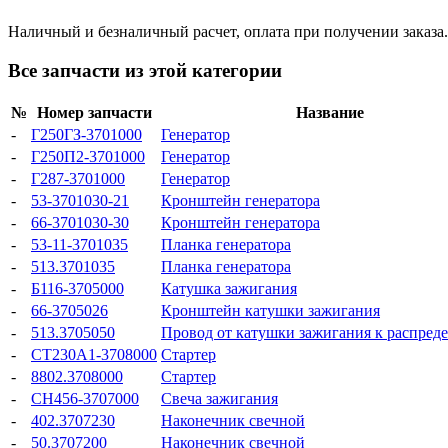
Наличный и безналичный расчет, оплата при получении заказа.
Все запчасти из этой категории
№
Номер запчасти
Название
-
Г250ГЗ-3701000
Генератор
-
Г250П2-3701000
Генератор
-
Г287-3701000
Генератор
-
53-3701030-21
Кронштейн генератора
-
66-3701030-30
Кронштейн генератора
-
53-11-3701035
Планка генератора
-
513.3701035
Планка генератора
-
Б116-3705000
Катушка зажигания
-
66-3705026
Кронштейн катушки зажигания
-
513.3705050
Провод от катушки зажигания к распред
-
СТ230А1-3708000
Стартер
-
8802.3708000
Стартер
-
СН456-3707000
Свеча зажигания
-
402.3707230
Наконечник свечной
-
50.3707200
Наконечник свечной