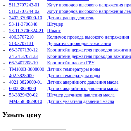
-
511.3707243-01
Жгут проводов высокого напряжения пр
-
511.3707244-02
Жгут проводов высокого напряжения ле
-
2402.3706000-10
Датчик распределитель
-
53-11-3706348
Штуцер
-
53-11-3706324-21
Шланг
-
406.3707210
Колпачок провода высокого напряжения
-
513.3707131
Держатель проводов зажигания
-
66-3707130-12
Кронштейн держателя проводов зажиган
-
24-24-3707133
Кронштейн держателя проводов зажиган
-
66-3407208-10
Кронштейн насоса ГРУ
-
ТМ100В-3808000
Датчик температуры воды
-
402.3828000
Датчик температуры воды
-
4021.3829000-01
Датчик аварийного давления масла
-
6002.3829000
Датчик аварийного давления масла
-
53-3829420-02
Штуцер датчиков давления масла
-
ММ358-3829010
Датчик указателя давления масла
Узнать цену