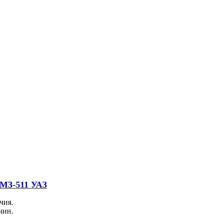
ЗМЗ-511 УАЗ
чия.
чин.