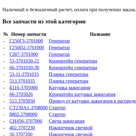
Наличный и безналичный расчет, оплата при получении заказа.
Все запчасти из этой категории
№
Номер запчасти
Название
-
Г250ГЗ-3701000
Генератор
-
Г250П2-3701000
Генератор
-
Г287-3701000
Генератор
-
53-3701030-21
Кронштейн генератора
-
66-3701030-30
Кронштейн генератора
-
53-11-3701035
Планка генератора
-
513.3701035
Планка генератора
-
Б116-3705000
Катушка зажигания
-
66-3705026
Кронштейн катушки зажигания
-
513.3705050
Провод от катушки зажигания к распред
-
СТ230А1-3708000
Стартер
-
8802.3708000
Стартер
-
СН456-3707000
Свеча зажигания
-
402.3707230
Наконечник свечной
-
50.3707200
Наконечник свечной