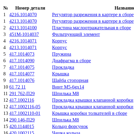
№
Номер детали
Названи
1
4216.1014070
Регулятор разрежения в картере в сборе
1
4213.1014070
Регулятор разрежения в картере в сборе
2
4213.1014100
Пластина маслоотражательная в сборе
3
451М-1014037
Фильтрующий элемент
4
4216.1014071
Корпус
4
4213.1014071
Корпус
5
417.1014073
Пружина
6
417.1014090
Диафрагма в сборе
7
417.1014075
Прокладка
8
417.1014077
Крышка
9
417.1014076
Шайба стопорная
10
61 72 11
Винт М5-6gx14
11
291 762-П29
Шпилька M8
12
417.1002116
Прокладка крышки клапанной коробки
12
417.1002116-05
Прокладка крышки клапанной коробки
13
417.1002110-01
Крышка коробки толкателей в сборе
14
290 146-П29
Шпилька M8
15
420.1144015
Кольцо форсунок
16
420.1002115
Чашка кольца