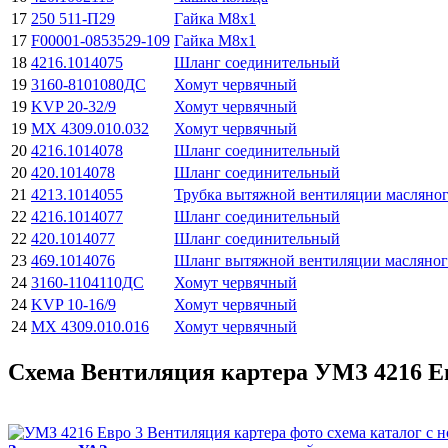
17
250 511-П29
Гайка М8х1
17
F00001-0853529-109
Гайка М8х1
18
4216.1014075
Шланг соединительный
19
3160-8101080ДС
Хомут червячный
19
KVP 20-32/9
Хомут червячный
19
МХ 4309.010.032
Хомут червячный
20
4216.1014078
Шланг соединительный
20
420.1014078
Шланг соединительный
21
4213.1014055
Трубка вытяжной вентиляции масляного
22
4216.1014077
Шланг соединительный
22
420.1014077
Шланг соединительный
23
469.1014076
Шланг вытяжной вентиляции масляног
24
3160-1104110ДС
Хомут червячный
24
KVP 10-16/9
Хомут червячный
24
МХ 4309.010.016
Хомут червячный
Схема Вентиляция картера УМЗ 4216 Ев