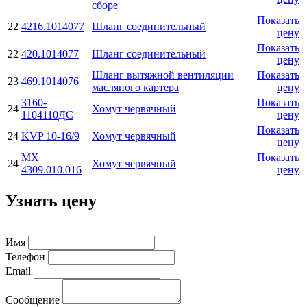
сборе
Показать
22
4216.1014077
Шланг соединительный
цену
Показать
22
420.1014077
Шланг соединительный
цену
Шланг вытяжной вентиляции
Показать
23
469.1014076
масляного картера
цену
3160-
Показать
24
Хомут червячный
1104110ДС
цену
Показать
24
KVP 10-16/9
Хомут червячный
цену
МХ
Показать
24
Хомут червячный
4309.010.016
цену
Узнать цену
Имя
Телефон
Email
Сообщение