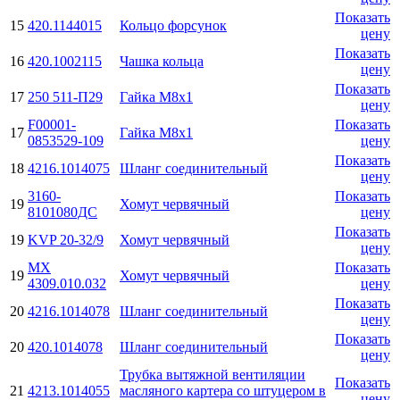
Показать
15
420.1144015
Кольцо форсунок
цену
Показать
16
420.1002115
Чашка кольца
цену
Показать
17
250 511-П29
Гайка М8х1
цену
F00001-
Показать
17
Гайка М8х1
0853529-109
цену
Показать
18
4216.1014075
Шланг соединительный
цену
3160-
Показать
19
Хомут червячный
8101080ДС
цену
Показать
19
KVP 20-32/9
Хомут червячный
цену
МХ
Показать
19
Хомут червячный
4309.010.032
цену
Показать
20
4216.1014078
Шланг соединительный
цену
Показать
20
420.1014078
Шланг соединительный
цену
Трубка вытяжной вентиляции
Показать
21
4213.1014055
масляного картера со штуцером в
цену