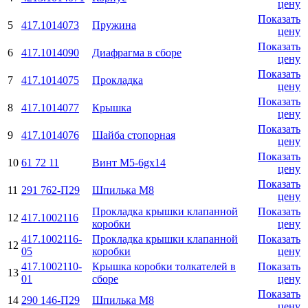
цену
Показать
5
417.1014073
Пружина
цену
Показать
6
417.1014090
Диафрагма в сборе
цену
Показать
7
417.1014075
Прокладка
цену
Показать
8
417.1014077
Крышка
цену
Показать
9
417.1014076
Шайба стопорная
цену
Показать
10
61 72 11
Винт М5-6gx14
цену
Показать
11
291 762-П29
Шпилька M8
цену
Прокладка крышки клапанной
Показать
12
417.1002116
коробки
цену
417.1002116-
Прокладка крышки клапанной
Показать
12
05
коробки
цену
417.1002110-
Крышка коробки толкателей в
Показать
13
01
сборе
цену
Показать
14
290 146-П29
Шпилька M8
цену