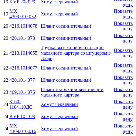
19
KVP 20-32/9
Хомут червячный
цену
МХ
Показать
19
Хомут червячный
4309.010.032
цену
Показать
20
4216.1014078
Шланг соединительный
цену
Показать
20
420.1014078
Шланг соединительный
цену
Трубка вытяжной вентиляции
Показать
21
4213.1014055
масляного картера со штуцером в
цену
сборе
Показать
22
4216.1014077
Шланг соединительный
цену
Показать
22
420.1014077
Шланг соединительный
цену
Шланг вытяжной вентиляции
Показать
23
469.1014076
масляного картера
цену
3160-
Показать
24
Хомут червячный
1104110ДС
цену
Показать
24
KVP 10-16/9
Хомут червячный
цену
МХ
Показать
24
Хомут червячный
4309.010.016
цену