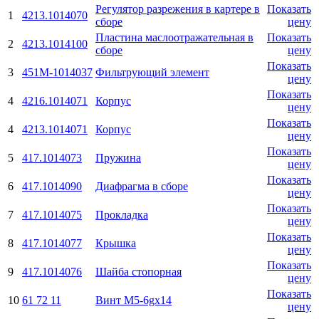
Регулятор разрежения в картере в
Показать
1
4213.1014070
сборе
цену
Пластина маслоотражательная в
Показать
2
4213.1014100
сборе
цену
Показать
3
451М-1014037
Фильтрующий элемент
цену
Показать
4
4216.1014071
Корпус
цену
Показать
4
4213.1014071
Корпус
цену
Показать
5
417.1014073
Пружина
цену
Показать
6
417.1014090
Диафрагма в сборе
цену
Показать
7
417.1014075
Прокладка
цену
Показать
8
417.1014077
Крышка
цену
Показать
9
417.1014076
Шайба стопорная
цену
Показать
10
61 72 11
Винт М5-6gx14
цену