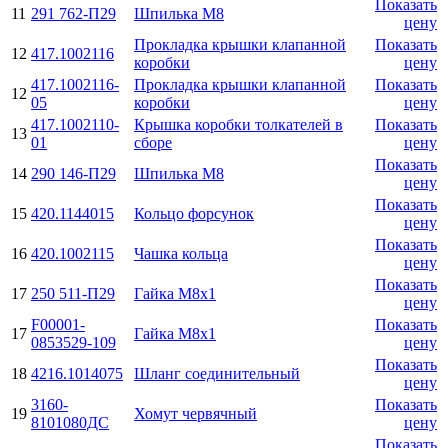
Показать
11
291 762-П29
Шпилька M8
цену
Прокладка крышки клапанной
Показать
12
417.1002116
коробки
цену
417.1002116-
Прокладка крышки клапанной
Показать
12
05
коробки
цену
417.1002110-
Крышка коробки толкателей в
Показать
13
01
сборе
цену
Показать
14
290 146-П29
Шпилька M8
цену
Показать
15
420.1144015
Кольцо форсунок
цену
Показать
16
420.1002115
Чашка кольца
цену
Показать
17
250 511-П29
Гайка М8х1
цену
F00001-
Показать
17
Гайка М8х1
0853529-109
цену
Показать
18
4216.1014075
Шланг соединительный
цену
3160-
Показать
19
Хомут червячный
8101080ДС
цену
Показать