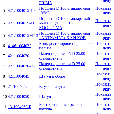
цену
PRIMA
Поршень D 100 стандартный
Показать
5
421.1004015-10
«УМЗ»
цену
Поршень D 100 стандартный
Показать
5
421.1004015-11
«МОТОРДЕТАЛЬ»
цену
КОСТРОМА
Поршень D 100 стандартный
Показать
5
421.1004015М-13
«АВТРАМАТ» ХАРЬКОВ
цену
Кольцо стопоpное поpшневого
Показать
6
4146.1004022
пальца
цену
Палец поршневой D 25,00
Показать
7
421.1004020
стандаpтный
цену
Палец поршневой D 25,00
Показать
7
421.1004020-03
стандаpтный
цену
Показать
8
421.1004045
Шатун в сбоpе
цену
Показать
9
21-1004052
Втулка шатуна
цену
Показать
10
421.1004050
Шатун
цену
Болт кpепления крышки
Показать
11
13-1004062-Б
шатуна
цену