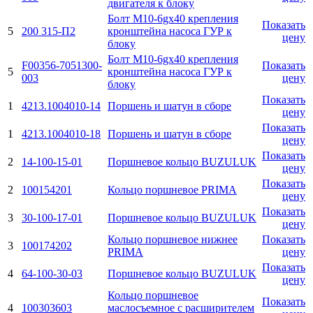
двигателя к блоку
Болт М10-6gx40 крепления
Показать
5
200 315-П2
кронштейна насоса ГУР к
цену
блоку
Болт М10-6gx40 крепления
F00356-7051300-
Показать
5
кронштейна насоса ГУР к
003
цену
блоку
Показать
1
4213.1004010-14
Поршень и шатун в сборе
цену
Показать
1
4213.1004010-18
Поршень и шатун в сборе
цену
Показать
2
14-100-15-01
Поршневое кольцо BUZULUK
цену
Показать
2
100154201
Кольцо поршневое PRIMA
цену
Показать
3
30-100-17-01
Поршневое кольцо BUZULUK
цену
Кольцо поршневое нижнее
Показать
3
100174202
PRIMA
цену
Показать
4
64-100-30-03
Поршневое кольцо BUZULUK
цену
Кольцо поршневое
Показать
4
100303603
маслосъемное с расширителем