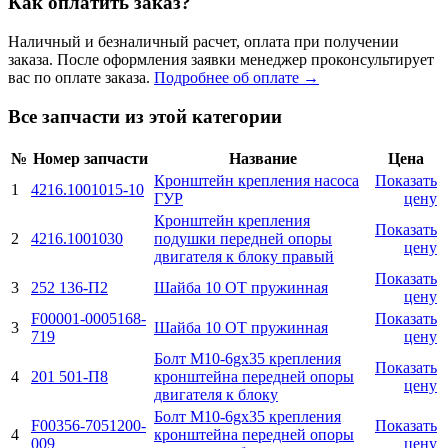
Как оплатить заказ?
Наличный и безналичный расчет, оплата при получении
заказа. После оформления заявки менеджер проконсультирует
вас по оплате заказа.
Подробнее об оплате →
Все запчасти из этой категории
№
Номер запчасти
Название
Цена
Кронштейн крепления насоса
Показать
1
4216.1001015-10
ГУР
цену
Кронштейн крепления
Показать
2
4216.1001030
подушки передней опоры
цену
двигателя к блоку правый
Показать
3
252 136-П2
Шайба 10 ОТ пружинная
цену
F00001-0005168-
Показать
3
Шайба 10 ОТ пружинная
719
цену
Болт М10-6gx35 крепления
Показать
4
201 501-П8
кронштейна передней опоры
цену
двигателя к блоку
Болт М10-6gx35 крепления
F00356-7051200-
Показать
4
кронштейна передней опоры
009
цену