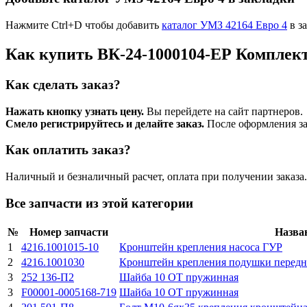
Нажмите Ctrl+D чтобы добавить
каталог УМЗ 42164 Евро 4
в з
Как купить ВК-24-1000104-ЕР Комплек
Как сделать заказ?
Нажать кнопку узнать цену.
Вы перейдете на сайт партнеров.
Смело регистрируйтесь и делайте заказ.
После оформления зая
Как оплатить заказ?
Наличный и безналичный расчет, оплата при получении заказа.
Все запчасти из этой категории
№
Номер запчасти
Назва
1
4216.1001015-10
Кронштейн крепления насоса ГУР
2
4216.1001030
Кронштейн крепления подушки передне
3
252 136-П2
Шайба 10 ОТ пружинная
3
F00001-0005168-719
Шайба 10 ОТ пружинная