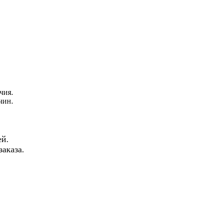
чия.
чин.
й.
аказа.