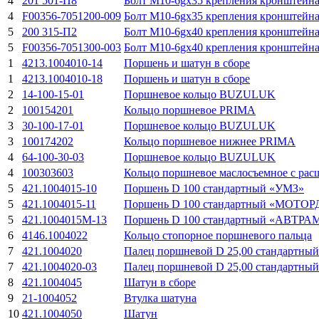
4
201 501-П8
Болт М10-6gx35 крепления кронштейна
4
F00356-7051200-009
Болт М10-6gx35 крепления кронштейна
5
200 315-П2
Болт М10-6gx40 крепления кронштейна
5
F00356-7051300-003
Болт М10-6gx40 крепления кронштейна
1
4213.1004010-14
Поршень и шатун в сборе
1
4213.1004010-18
Поршень и шатун в сборе
2
14-100-15-01
Поршневое кольцо BUZULUK
2
100154201
Кольцо поршневое PRIMA
3
30-100-17-01
Поршневое кольцо BUZULUK
3
100174202
Кольцо поршневое нижнее PRIMA
4
64-100-30-03
Поршневое кольцо BUZULUK
4
100303603
Кольцо поршневое маслосъемное с ра
5
421.1004015-10
Поршень D 100 стандартный «УМЗ»
5
421.1004015-11
Поршень D 100 стандартный «МОТ
5
421.1004015М-13
Поршень D 100 стандартный «АВТР
6
4146.1004022
Кольцо стопоpное поpшневого пальца
7
421.1004020
Палец поршневой D 25,00 стандаpтный
7
421.1004020-03
Палец поршневой D 25,00 стандаpтный
8
421.1004045
Шатун в сбоpе
9
21-1004052
Втулка шатуна
10
421.1004050
Шатун