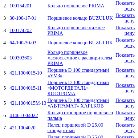
Показать
2
100154201
Кольцо поршневое PRIMA
цену
Показать
3
30-100-17-01
Поршневое кольцо BUZULUK
цену
Кольцо поршневое нижнее
Показать
3
100174202
PRIMA
цену
Показать
4
64-100-30-03
Поршневое кольцо BUZULUK
цену
Кольцо поршневое
Показать
4
100303603
маслосъемное с расширителем
цену
PRIMA
Поршень D 100 стандартный
Показать
5
421.1004015-10
«УМЗ»
цену
Поршень D 100 стандартный
Показать
5
421.1004015-11
«МОТОРДЕТАЛЬ»
цену
КОСТРОМА
Поршень D 100 стандартный
Показать
5
421.1004015М-13
«АВТРАМАТ» ХАРЬКОВ
цену
Кольцо стопоpное поpшневого
Показать
6
4146.1004022
пальца
цену
Палец поршневой D 25,00
Показать
7
421.1004020
стандаpтный
цену
Палец поршневой D 25,00
Показать