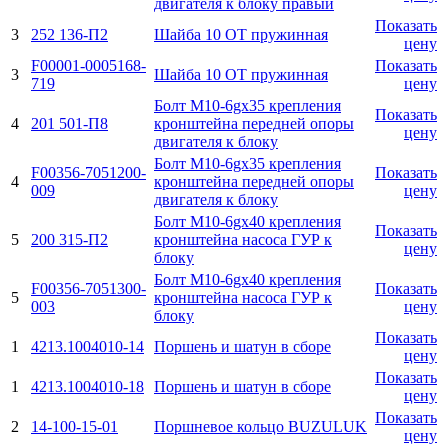
двигателя к блоку правый
Показать
3
252 136-П2
Шайба 10 ОТ пружинная
цену
F00001-0005168-
Показать
3
Шайба 10 ОТ пружинная
719
цену
Болт М10-6gx35 крепления
Показать
4
201 501-П8
кронштейна передней опоры
цену
двигателя к блоку
Болт М10-6gx35 крепления
F00356-7051200-
Показать
4
кронштейна передней опоры
009
цену
двигателя к блоку
Болт М10-6gx40 крепления
Показать
5
200 315-П2
кронштейна насоса ГУР к
цену
блоку
Болт М10-6gx40 крепления
F00356-7051300-
Показать
5
кронштейна насоса ГУР к
003
цену
блоку
Показать
1
4213.1004010-14
Поршень и шатун в сборе
цену
Показать
1
4213.1004010-18
Поршень и шатун в сборе
цену
Показать
2
14-100-15-01
Поршневое кольцо BUZULUK
цену