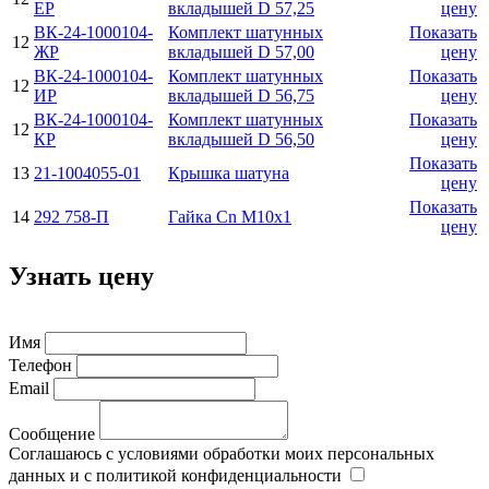
ЕР
вкладышей D 57,25
цену
ВК-24-1000104-
Комплект шатунных
Показать
12
ЖР
вкладышей D 57,00
цену
ВК-24-1000104-
Комплект шатунных
Показать
12
ИР
вкладышей D 56,75
цену
ВК-24-1000104-
Комплект шатунных
Показать
12
КР
вкладышей D 56,50
цену
Показать
13
21-1004055-01
Крышка шатуна
цену
Показать
14
292 758-П
Гайка Cn М10х1
цену
Узнать цену
Имя
Телефон
Email
Сообщение
Соглашаюсь с условиями обработки моих персональных
данных и с политикой конфиденциальности