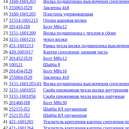
14
3160-1601203
Вилка подшипника выключения сцеплени
15
255063-П29
Заклепка 4х8
16
3160-1601205
Пластина удерживающая
17
31514-1601215
Опора шаровая вилки
20
201416-П8
Болт М6х12
23
3151-1601200
Вилка подшипника с чехлом в сборе
24
3151-1601211
чехол вилки
25
451-1601213
Рамка чехла вилки подшипника выключен
26
420.1601017
Картер сцепления, нижняя часть
27
201452-П29
Болт М8х12
28
100121
Шайба 8
29
201454-П29
Болт М8х16
30
255064-П29
Заклепка 4х9
31
3151-1601203-01
Вилка подшипника выключения сцеплени
32
3151-1601055
Скоба прижимная чехла вилки внутренняя
33
3151-1601056
Скоба прижимная чехла вилки наружная
35
201460-П8
Болт М8х30
36
252155-П2
Шайба 8Л пружинная
37
252135-П2
Шайба 8Л пружинная
41
421-1601265
Усилитель крепления картера сцепления п
42
421-1601264
Усилитель крепления картера сцепления л