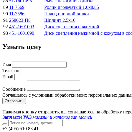
88
51-1601095
Рычаг нажимного диска
89
11-7569
Ролик игольчатый 1,6х8,85
90
11-7586
Палец опорной вилки
91
258023-П8
Шплинт 2,5х16
92
451-1601093
Диск сцепления нажимной
93
451-1601090
Диск сцепления нажимной с кожухом в сб
Узнать цену
Имя
Телефон
Email
Сообщение
Соглашаюсь с условиями обработки моих персональных данны
Отправить
Нажимая кнопку отправить, вы соглашаетесь на обработку пе
Запчасти УАЗ
магазин и каталог запчастей
+7 (495) 510 83 41