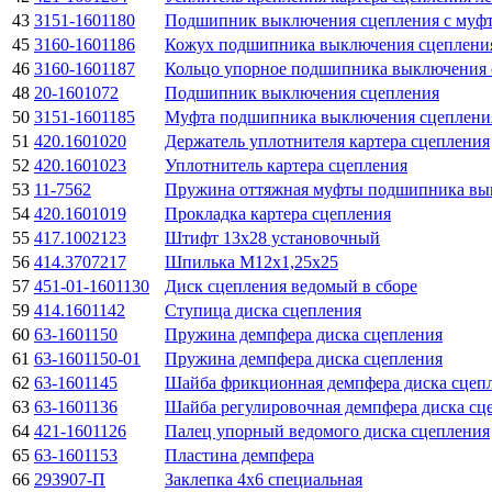
43
3151-1601180
Подшипник выключения сцепления с муфт
45
3160-1601186
Кожух подшипника выключения сцеплени
46
3160-1601187
Кольцо упорное подшипника выключения 
48
20-1601072
Подшипник выключения сцепления
50
3151-1601185
Муфта подшипника выключения сцеплени
51
420.1601020
Держатель уплотнителя картера сцепления
52
420.1601023
Уплотнитель картера сцепления
53
11-7562
Пружина оттяжная муфты подшипника вы
54
420.1601019
Прокладка картера сцепления
55
417.1002123
Штифт 13х28 установочный
56
414.3707217
Шпилька М12х1,25х25
57
451-01-1601130
Диск сцепления ведомый в сборе
59
414.1601142
Ступица диска сцепления
60
63-1601150
Пружина демпфера диска сцепления
61
63-1601150-01
Пружина демпфера диска сцепления
62
63-1601145
Шайба фрикционная демпфера диска сцеп
63
63-1601136
Шайба регулировочная демпфера диска сц
64
421-1601126
Палец упорный ведомого диска сцепления
65
63-1601153
Пластина демпфера
66
293907-П
Заклепка 4х6 специальная