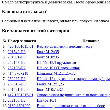
Смело регистрируйтесь и делайте заказ.
После оформления зая
Как оплатить заказ?
Наличный и безналичный расчет, оплата при получении заказа.
Все запчасти из этой категории
№
Номер запчасти
Название
1
420.1601015-01
Картер сцепления, верхняя часть
2
201542-П8
Болт М12х35
3
201501-П8
Болт М10х35
4
252157-П2
Шайба 12Л пружинная
5
252136-П2
Шайба 10 ОТ пружинная
6
414.3707218
Шпилька М12х1,25х32
7
252237-П8
Шайба 12 пружинная с наружными зубцам
8
250515-П8
Гайка М12х1,25
9
201521-П29
Болт М10х1х32
11
417.1601215-01
Опора вилки подшипника выключения сц
12
252156-П2
Шайба 10Л
13
3160-1601200
Вилка подшипника с пластиной в сборе