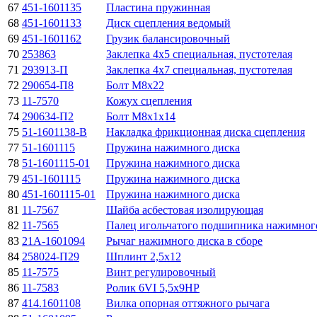
67
451-1601135
Пластина пружинная
68
451-1601133
Диск сцепления ведомый
69
451-1601162
Грузик балансировочный
70
253863
Заклепка 4х5 специальная, пустотелая
71
293913-П
Заклепка 4х7 специальная, пустотелая
72
290654-П8
Болт М8х22
73
11-7570
Кожух сцепления
74
290634-П2
Болт М8х1х14
75
51-1601138-В
Накладка фрикционная диска сцепления
77
51-1601115
Пружина нажимного диска
78
51-1601115-01
Пружина нажимного диска
79
451-1601115
Пружина нажимного диска
80
451-1601115-01
Пружина нажимного диска
81
11-7567
Шайба асбестовая изолирующая
82
11-7565
Палец игольчатого подшипника нажимного
83
21А-1601094
Рычаг нажимного диска в сборе
84
258024-П29
Шплинт 2,5х12
85
11-7575
Винт регулировочный
86
11-7583
Ролик 6VI 5,5х9НР
87
414.1601108
Вилка опорная оттяжного рычага