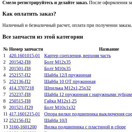
Смело регистрируйтесь и делайте заказ.
После оформления зая
Как оплатить заказ?
Наличный и безналичный расчет, оплата при получении заказа.
Все запчасти из этой категории
№
Номер запчасти
Название
1
420.1601015-01
Картер сцепления, верхняя часть
2
201542-П8
Болт М12х35
3
201501-П8
Болт М10х35
4
252157-П2
Шайба 12Л пружинная
5
252136-П2
Шайба 10 ОТ пружинная
6
414.3707218
Шпилька М12х1,25х32
7
252237-П8
Шайба 12 пружинная с наружными зубцам
8
250515-П8
Гайка М12х1,25
9
201521-П29
Болт М10х1х32
11
417.1601215-01
Опора вилки подшипника выключения сц
12
252156-П2
Шайба 10Л
13
3160-1601200
Вилка подшипника с пластиной в сборе