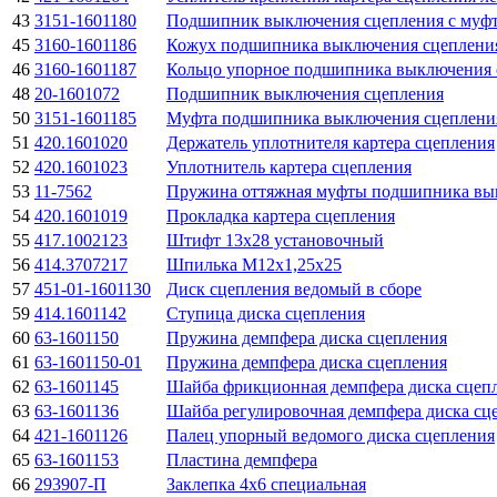
43
3151-1601180
Подшипник выключения сцепления с муфт
45
3160-1601186
Кожух подшипника выключения сцеплени
46
3160-1601187
Кольцо упорное подшипника выключения 
48
20-1601072
Подшипник выключения сцепления
50
3151-1601185
Муфта подшипника выключения сцеплени
51
420.1601020
Держатель уплотнителя картера сцепления
52
420.1601023
Уплотнитель картера сцепления
53
11-7562
Пружина оттяжная муфты подшипника вы
54
420.1601019
Прокладка картера сцепления
55
417.1002123
Штифт 13х28 установочный
56
414.3707217
Шпилька М12х1,25х25
57
451-01-1601130
Диск сцепления ведомый в сборе
59
414.1601142
Ступица диска сцепления
60
63-1601150
Пружина демпфера диска сцепления
61
63-1601150-01
Пружина демпфера диска сцепления
62
63-1601145
Шайба фрикционная демпфера диска сцеп
63
63-1601136
Шайба регулировочная демпфера диска сц
64
421-1601126
Палец упорный ведомого диска сцепления
65
63-1601153
Пластина демпфера
66
293907-П
Заклепка 4х6 специальная