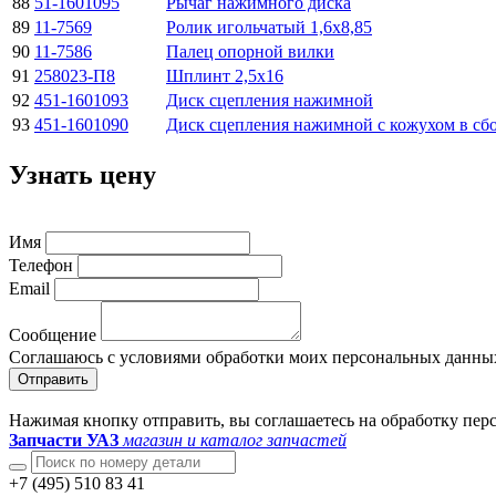
88
51-1601095
Рычаг нажимного диска
89
11-7569
Ролик игольчатый 1,6х8,85
90
11-7586
Палец опорной вилки
91
258023-П8
Шплинт 2,5х16
92
451-1601093
Диск сцепления нажимной
93
451-1601090
Диск сцепления нажимной с кожухом в сб
Узнать цену
Имя
Телефон
Email
Сообщение
Соглашаюсь с условиями обработки моих персональных данны
Отправить
Нажимая кнопку отправить, вы соглашаетесь на обработку пе
Запчасти УАЗ
магазин и каталог запчастей
+7 (495) 510 83 41