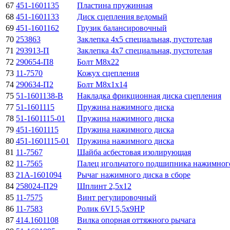
67
451-1601135
Пластина пружинная
68
451-1601133
Диск сцепления ведомый
69
451-1601162
Грузик балансировочный
70
253863
Заклепка 4х5 специальная, пустотелая
71
293913-П
Заклепка 4х7 специальная, пустотелая
72
290654-П8
Болт М8х22
73
11-7570
Кожух сцепления
74
290634-П2
Болт М8х1х14
75
51-1601138-В
Накладка фрикционная диска сцепления
77
51-1601115
Пружина нажимного диска
78
51-1601115-01
Пружина нажимного диска
79
451-1601115
Пружина нажимного диска
80
451-1601115-01
Пружина нажимного диска
81
11-7567
Шайба асбестовая изолирующая
82
11-7565
Палец игольчатого подшипника нажимного
83
21А-1601094
Рычаг нажимного диска в сборе
84
258024-П29
Шплинт 2,5х12
85
11-7575
Винт регулировочный
86
11-7583
Ролик 6VI 5,5х9НР
87
414.1601108
Вилка опорная оттяжного рычага