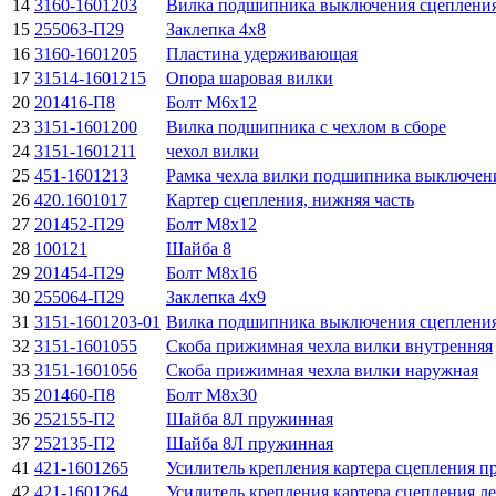
14
3160-1601203
Вилка подшипника выключения сцеплени
15
255063-П29
Заклепка 4х8
16
3160-1601205
Пластина удерживающая
17
31514-1601215
Опора шаровая вилки
20
201416-П8
Болт М6х12
23
3151-1601200
Вилка подшипника с чехлом в сборе
24
3151-1601211
чехол вилки
25
451-1601213
Рамка чехла вилки подшипника выключен
26
420.1601017
Картер сцепления, нижняя часть
27
201452-П29
Болт М8х12
28
100121
Шайба 8
29
201454-П29
Болт М8х16
30
255064-П29
Заклепка 4х9
31
3151-1601203-01
Вилка подшипника выключения сцеплени
32
3151-1601055
Скоба прижимная чехла вилки внутренняя
33
3151-1601056
Скоба прижимная чехла вилки наружная
35
201460-П8
Болт М8х30
36
252155-П2
Шайба 8Л пружинная
37
252135-П2
Шайба 8Л пружинная
41
421-1601265
Усилитель крепления картера сцепления п
42
421-1601264
Усилитель крепления картера сцепления л