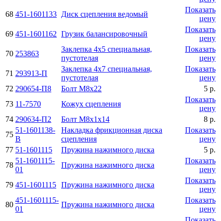
Показать
68
451-1601133
Диск сцепления ведомый
цену
Показать
69
451-1601162
Грузик балансировочный
цену
Заклепка 4х5 специальная,
Показать
70
253863
пустотелая
цену
Заклепка 4х7 специальная,
Показать
71
293913-П
пустотелая
цену
72
290654-П8
Болт М8х22
5 р.
Показать
73
11-7570
Кожух сцепления
цену
74
290634-П2
Болт М8х1х14
8 р.
51-1601138-
Накладка фрикционная диска
Показать
75
В
сцепления
цену
77
51-1601115
Пружина нажимного диска
5 р.
51-1601115-
Показать
78
Пружина нажимного диска
01
цену
Показать
79
451-1601115
Пружина нажимного диска
цену
451-1601115-
Показать
80
Пружина нажимного диска
01
цену
Показать