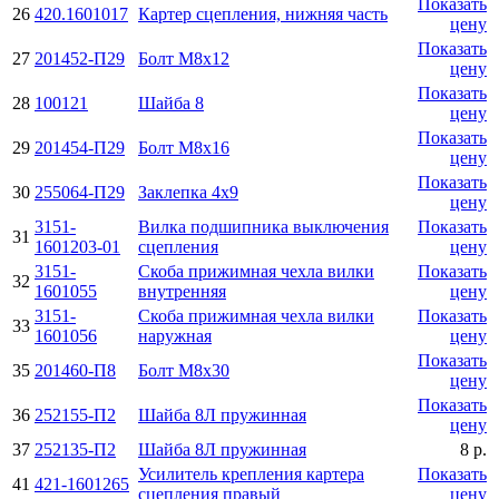
Показать
26
420.1601017
Картер сцепления, нижняя часть
цену
Показать
27
201452-П29
Болт М8х12
цену
Показать
28
100121
Шайба 8
цену
Показать
29
201454-П29
Болт М8х16
цену
Показать
30
255064-П29
Заклепка 4х9
цену
3151-
Вилка подшипника выключения
Показать
31
1601203-01
сцепления
цену
3151-
Скоба прижимная чехла вилки
Показать
32
1601055
внутренняя
цену
3151-
Скоба прижимная чехла вилки
Показать
33
1601056
наружная
цену
Показать
35
201460-П8
Болт М8х30
цену
Показать
36
252155-П2
Шайба 8Л пружинная
цену
37
252135-П2
Шайба 8Л пружинная
8 р.
Усилитель крепления картера
Показать
41
421-1601265
сцепления правый
цену