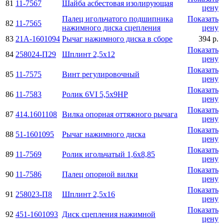
81
11-7567
Шайба асбестовая изолирующая
цену
Палец игольчатого подшипника
Показать
82
11-7565
нажимного диска сцепления
цену
83
21А-1601094
Рычаг нажимного диска в сборе
394 р.
Показать
84
258024-П29
Шплинт 2,5х12
цену
Показать
85
11-7575
Винт регулировочный
цену
Показать
86
11-7583
Ролик 6VI 5,5х9НР
цену
Показать
87
414.1601108
Вилка опорная оттяжного рычага
цену
Показать
88
51-1601095
Рычаг нажимного диска
цену
Показать
89
11-7569
Ролик игольчатый 1,6х8,85
цену
Показать
90
11-7586
Палец опорной вилки
цену
Показать
91
258023-П8
Шплинт 2,5х16
цену
Показать
92
451-1601093
Диск сцепления нажимной
цену