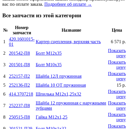
вас по оплате заказа.
Подробнее об оплате →
Все запчасти из этой категории
Номер
№
Название
Цена
запчасти
420.1601015-
1
Картер сцепления, верхняя часть
6 571 р.
01
Показать
2
201542-П8
Болт М12х35
цену
Показать
3
201501-П8
Болт М10х35
цену
Показать
4
252157-П2
Шайба 12Л пружинная
цену
5
252136-П2
Шайба 10 ОТ пружинная
15 р.
Показать
6
414.3707218
Шпилька М12х1,25х32
цену
Шайба 12 пружинная с наружными
Показать
7
252237-П8
зубцами
цену
Показать
8
250515-П8
Гайка М12х1,25
цену
Показать
9
201521-П29
Болт М10х1х32