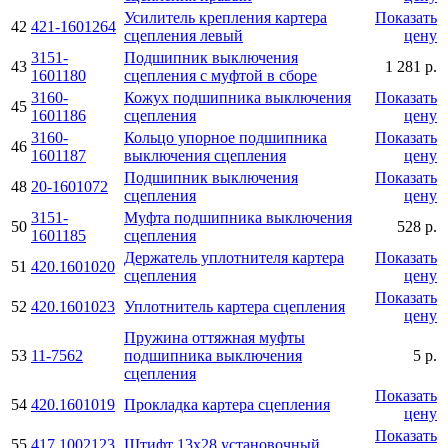
Усилитель крепления картера
Показать
42
421-1601264
сцепления левый
цену
3151-
Подшипник выключения
43
1 281 р.
1601180
сцепления с муфтой в сборе
3160-
Кожух подшипника выключения
Показать
45
1601186
сцепления
цену
3160-
Кольцо упорное подшипника
Показать
46
1601187
выключения сцепления
цену
Подшипник выключения
Показать
48
20-1601072
сцепления
цену
3151-
Муфта подшипника выключения
50
528 р.
1601185
сцепления
Держатель уплотнителя картера
Показать
51
420.1601020
сцепления
цену
Показать
52
420.1601023
Уплотнитель картера сцепления
цену
Пружина оттяжная муфты
53
11-7562
подшипника выключения
5 р.
сцепления
Показать
54
420.1601019
Прокладка картера сцепления
цену
Показать
55
417.1002123
Штифт 13х28 установочный