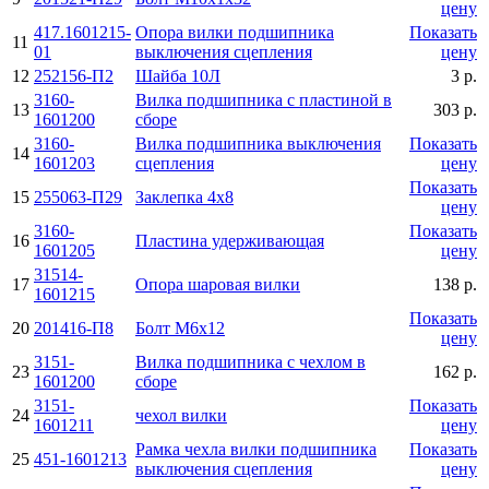
цену
417.1601215-
Опора вилки подшипника
Показать
11
01
выключения сцепления
цену
12
252156-П2
Шайба 10Л
3 р.
3160-
Вилка подшипника с пластиной в
13
303 р.
1601200
сборе
3160-
Вилка подшипника выключения
Показать
14
1601203
сцепления
цену
Показать
15
255063-П29
Заклепка 4х8
цену
3160-
Показать
16
Пластина удерживающая
1601205
цену
31514-
17
Опора шаровая вилки
138 р.
1601215
Показать
20
201416-П8
Болт М6х12
цену
3151-
Вилка подшипника с чехлом в
23
162 р.
1601200
сборе
3151-
Показать
24
чехол вилки
1601211
цену
Рамка чехла вилки подшипника
Показать
25
451-1601213
выключения сцепления
цену