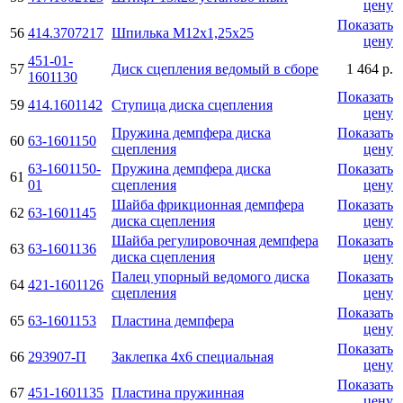
цену
Показать
56
414.3707217
Шпилька М12х1,25х25
цену
451-01-
57
Диск сцепления ведомый в сборе
1 464 р.
1601130
Показать
59
414.1601142
Ступица диска сцепления
цену
Пружина демпфера диска
Показать
60
63-1601150
сцепления
цену
63-1601150-
Пружина демпфера диска
Показать
61
01
сцепления
цену
Шайба фрикционная демпфера
Показать
62
63-1601145
диска сцепления
цену
Шайба регулировочная демпфера
Показать
63
63-1601136
диска сцепления
цену
Палец упорный ведомого диска
Показать
64
421-1601126
сцепления
цену
Показать
65
63-1601153
Пластина демпфера
цену
Показать
66
293907-П
Заклепка 4х6 специальная
цену
Показать
67
451-1601135
Пластина пружинная
цену