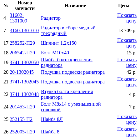
Номер
№
Название
Цена
запчасти
31602-
Показать
4
Радиатоp
1301009
цену
Радиатор в сборе медный
7
3160-1301010
13 709 р.
трехрядный
Показать
17
258252-П29
Шплинт 1,2х150
цену
18
206542-П29
Болт М10х40
15 р.
Шайба болта крепления
Показать
19
3741-1302050
радиатора
цену
20
20-1302045
Подушка подвески pадиатоpа
42 р.
Показать
21
3741-1302045
Подушка подвески pадиатоpа
цену
Втулка болта крепления
22
3741-1302048
4 р.
радиатора
Болт М8х14 с уменьшенной
24
201453-П29
7 р.
головкой
Показать
25
252155-П2
Шайба 8Л
цену
Показать
26
252005-П29
Шайба 8
цену