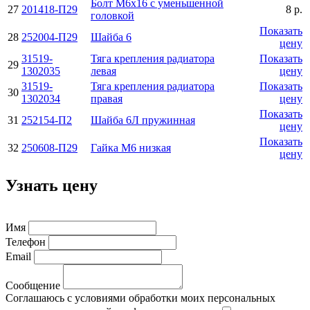
Болт М6х16 с уменьшенной
27
201418-П29
8 р.
головкой
Показать
28
252004-П29
Шайба 6
цену
31519-
Тяга крепления радиатора
Показать
29
1302035
левая
цену
31519-
Тяга крепления радиатора
Показать
30
1302034
правая
цену
Показать
31
252154-П2
Шайба 6Л пружинная
цену
Показать
32
250608-П29
Гайка М6 низкая
цену
Узнать цену
Имя
Телефон
Email
Сообщение
Соглашаюсь с условиями обработки моих персональных