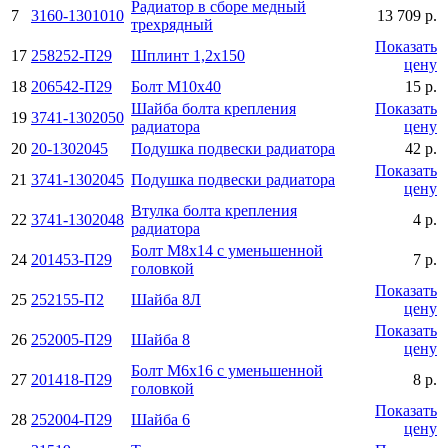
Радиатор в сборе медный
7
3160-1301010
13 709 р.
трехрядный
Показать
17
258252-П29
Шплинт 1,2х150
цену
18
206542-П29
Болт М10х40
15 р.
Шайба болта крепления
Показать
19
3741-1302050
радиатора
цену
20
20-1302045
Подушка подвески pадиатоpа
42 р.
Показать
21
3741-1302045
Подушка подвески pадиатоpа
цену
Втулка болта крепления
22
3741-1302048
4 р.
радиатора
Болт М8х14 с уменьшенной
24
201453-П29
7 р.
головкой
Показать
25
252155-П2
Шайба 8Л
цену
Показать
26
252005-П29
Шайба 8
цену
Болт М6х16 с уменьшенной
27
201418-П29
8 р.
головкой
Показать
28
252004-П29
Шайба 6
цену