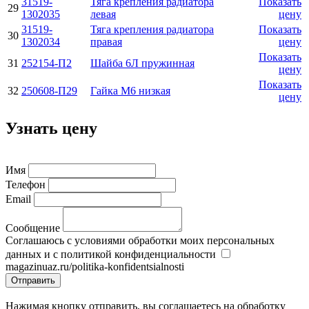
31519-
Тяга крепления радиатора
Показать
29
1302035
левая
цену
31519-
Тяга крепления радиатора
Показать
30
1302034
правая
цену
Показать
31
252154-П2
Шайба 6Л пружинная
цену
Показать
32
250608-П29
Гайка М6 низкая
цену
Узнать цену
Имя
Телефон
Email
Сообщение
Соглашаюсь с условиями обработки моих персональных
данных и с политикой конфиденциальности
magazinuaz.ru/politika-konfidentsialnosti
Отправить
Нажимая кнопку отправить, вы соглашаетесь на обработку