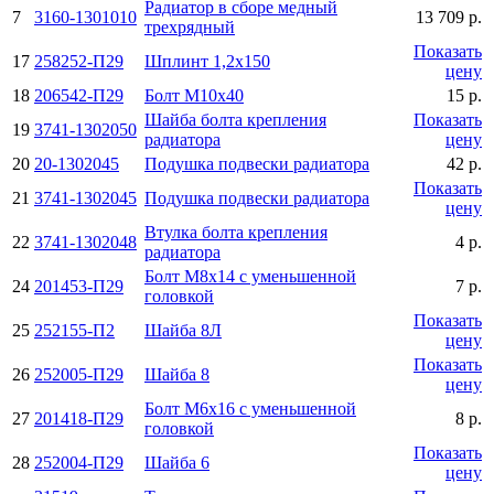
Радиатор в сборе медный
7
3160-1301010
13 709 р.
трехрядный
Показать
17
258252-П29
Шплинт 1,2х150
цену
18
206542-П29
Болт М10х40
15 р.
Шайба болта крепления
Показать
19
3741-1302050
радиатора
цену
20
20-1302045
Подушка подвески pадиатоpа
42 р.
Показать
21
3741-1302045
Подушка подвески pадиатоpа
цену
Втулка болта крепления
22
3741-1302048
4 р.
радиатора
Болт М8х14 с уменьшенной
24
201453-П29
7 р.
головкой
Показать
25
252155-П2
Шайба 8Л
цену
Показать
26
252005-П29
Шайба 8
цену
Болт М6х16 с уменьшенной
27
201418-П29
8 р.
головкой
Показать
28
252004-П29
Шайба 6
цену