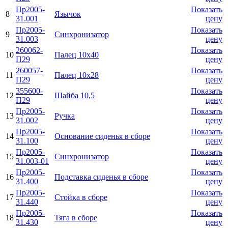
Пр2005-
Показать
8
Язычок
31.001
цену
Пр2005-
Показать
9
Синхронизатор
31.003
цену
260062-
Показать
10
Палец 10х40
П29
цену
260057-
Показать
11
Палец 10х28
П29
цену
355600-
Показать
12
Шайба 10,5
П29
цену
Пр2005-
Показать
13
Ручка
31.002
цену
Пр2005-
Показать
14
Основание сиденья в сборе
31.100
цену
Пр2005-
Показать
15
Синхронизатор
31.003-01
цену
Пр2005-
Показать
16
Подставка сиденья в сборе
31.400
цену
Пр2005-
Показать
17
Стойка в сборе
31.440
цену
Пр2005-
Показать
18
Тяга в сборе
31.430
цену