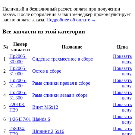
Наличный и безналичный расчет, оплата при получении
заказа. После оформления заявки менеджер проконсультирует
вас по оплате заказа.
Подробнее об оплате →
Все запчасти из этой категории
Номер
№
Название
Цена
запчасти
Пр2005-
Показать
1
Сиденье трехместное в сборе
30.000
цену
Пр2005-
Показать
2
Остов в сборе
31.000
цену
Пр2005-
Показать
3
Рама спинки правая в сборе
31.200
цену
Пр2005-
Показать
4
Рама спинки левая в сборе
31.300
цену
220103-
Показать
5
Винт М6х12
П29
цену
Показать
6
1/26437/01
Шайба 6
цену
258024-
Показать
7
Шплинт 2,5х16
П29
цену