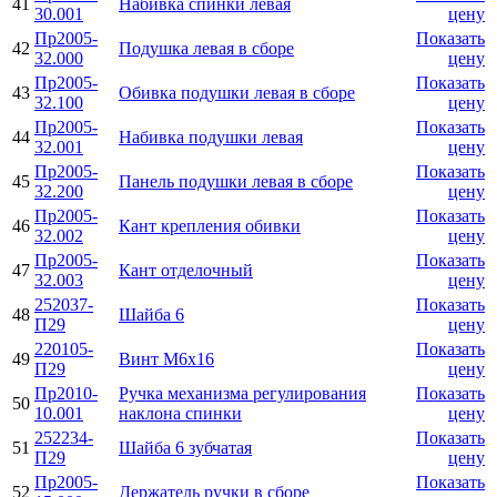
41
Набивка спинки левая
30.001
цену
Пр2005-
Показать
42
Подушка левая в сборе
32.000
цену
Пр2005-
Показать
43
Обивка подушки левая в сборе
32.100
цену
Пр2005-
Показать
44
Набивка подушки левая
32.001
цену
Пр2005-
Показать
45
Панель подушки левая в сборе
32.200
цену
Пр2005-
Показать
46
Кант крепления обивки
32.002
цену
Пр2005-
Показать
47
Кант отделочный
32.003
цену
252037-
Показать
48
Шайба 6
П29
цену
220105-
Показать
49
Винт М6х16
П29
цену
Пр2010-
Ручка механизма регулирования
Показать
50
10.001
наклона спинки
цену
252234-
Показать
51
Шайба 6 зубчатая
П29
цену
Пр2005-
Показать
52
Держатель ручки в сборе