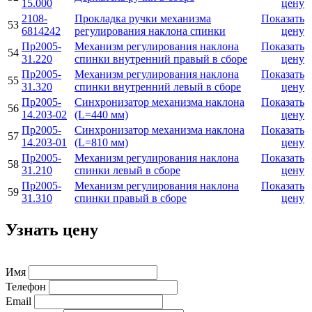
15.000
цену
2108-
Прокладка ручки механизма
Показать
53
6814242
регулирования наклона спинки
цену
Пр2005-
Механизм регулирования наклона
Показать
54
31.220
спинки внутренний правый в сборе
цену
Пр2005-
Механизм регулирования наклона
Показать
55
31.320
спинки внутренний левый в сборе
цену
Пр2005-
Синхронизатор механизма наклона
Показать
56
14.203-02
(L=440 мм)
цену
Пр2005-
Синхронизатор механизма наклона
Показать
57
14.203-01
(L=810 мм)
цену
Пр2005-
Механизм регулирования наклона
Показать
58
31.210
спинки левый в сборе
цену
Пр2005-
Механизм регулирования наклона
Показать
59
31.310
спинки правый в сборе
цену
Узнать цену
Имя
Телефон
Email