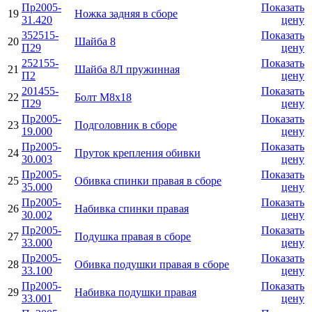
Пр2005-
Показать
19
Ножка задняя в сборе
31.420
цену
352515-
Показать
20
Шайба 8
П29
цену
252155-
Показать
21
Шайба 8Л пружинная
П2
цену
201455-
Показать
22
Болт М8х18
П29
цену
Пр2005-
Показать
23
Подголовник в сборе
19.000
цену
Пр2005-
Показать
24
Пруток крепления обивки
30.003
цену
Пр2005-
Показать
25
Обивка спинки правая в сборе
35.000
цену
Пр2005-
Показать
26
Набивка спинки правая
30.002
цену
Пр2005-
Показать
27
Подушка правая в сборе
33.000
цену
Пр2005-
Показать
28
Обивка подушки правая в сборе
33.100
цену
Пр2005-
Показать
29
Набивка подушки правая
33.001
цену