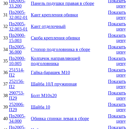
Пр2005-
Показать
30
Панель подушки правая в сборе
33.200
цену
Пр2005-
Показать
31
Кант крепления обивки
32.002-01
цену
Пр2005-
Показать
32
Кант отделочный
32.003-01
цену
Пр2000-
Показать
33
Скоба крепления обивки
15.003
цену
Пр2005-
Показать
34
Стопор подголовника в сборе
36.000
цену
Пр2000-
Колпачок направляющей
Показать
35
10.005
подголовника
цену
251514-
Показать
36
Гайка-барашек М10
П2
цену
252156-
Показать
37
Шайба 10Л пружинная
П2
цену
290753-
Показать
38
Болт М10х20
П29
цену
252006-
Показать
39
Шайба 10
П29
цену
Пр2005-
Показать
40
Обивка спинки левая в сборе
34.000
цену
Пр2005-
Показать