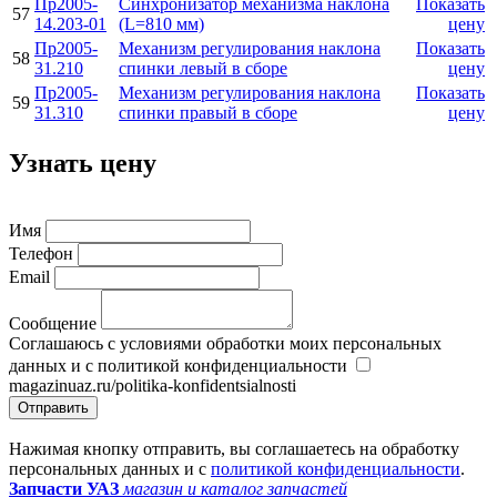
Пр2005-
Синхронизатор механизма наклона
Показать
57
14.203-01
(L=810 мм)
цену
Пр2005-
Механизм регулирования наклона
Показать
58
31.210
спинки левый в сборе
цену
Пр2005-
Механизм регулирования наклона
Показать
59
31.310
спинки правый в сборе
цену
Узнать цену
Имя
Телефон
Email
Сообщение
Соглашаюсь с условиями обработки моих персональных
данных и с политикой конфиденциальности
magazinuaz.ru/politika-konfidentsialnosti
Отправить
Нажимая кнопку отправить, вы соглашаетесь на обработку
персональных данных и с
политикой конфиденциальности
.
Запчасти УАЗ
магазин и каталог запчастей