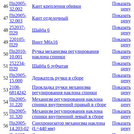
Пр2005-
Показать
46
Кант крепления обивки
32.002
цену
Пр2005-
Показать
47
Кант отделочный
32.003
цену
252037-
Показать
48
Шайба 6
П29
цену
220105-
Показать
49
Винт М6х16
П29
цену
Пр2010-
Ручка механизма регулирования
Показать
50
10.001
наклона спинки
цену
252234-
Показать
51
Шайба 6 зубчатая
П29
цену
Пр2005-
Показать
52
Держатель ручки в сборе
15.000
цену
2108-
Прокладка ручки механизма
Показать
53
6814242
регулирования наклона спинки
цену
Пр2005-
Механизм регулирования наклона
Показать
54
31.220
спинки внутренний правый в сборе
цену
Пр2005-
Механизм регулирования наклона
Показать
55
31.320
спинки внутренний левый в сборе
цену
Пр2005-
Синхронизатор механизма наклона
Показать
56
14.203-02
(L=440 мм)
цену