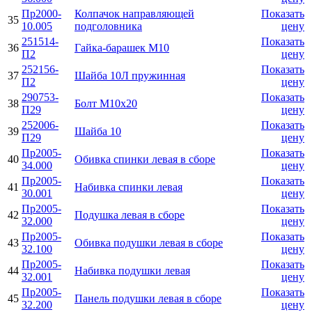
Пр2000-
Колпачок направляющей
Показать
35
10.005
подголовника
цену
251514-
Показать
36
Гайка-барашек М10
П2
цену
252156-
Показать
37
Шайба 10Л пружинная
П2
цену
290753-
Показать
38
Болт М10х20
П29
цену
252006-
Показать
39
Шайба 10
П29
цену
Пр2005-
Показать
40
Обивка спинки левая в сборе
34.000
цену
Пр2005-
Показать
41
Набивка спинки левая
30.001
цену
Пр2005-
Показать
42
Подушка левая в сборе
32.000
цену
Пр2005-
Показать
43
Обивка подушки левая в сборе
32.100
цену
Пр2005-
Показать
44
Набивка подушки левая
32.001
цену
Пр2005-
Показать
45
Панель подушки левая в сборе
32.200
цену