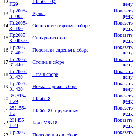
12
Шайба 10,5
П29
цену
Пр2005-
Показать
13
Ручка
31.002
цену
Пр2005-
Показать
14
Основание сиденья в сборе
31.100
цену
Пр2005-
Показать
15
Синхронизатор
31.003-01
цену
Пр2005-
Показать
16
Подставка сиденья в сборе
31.400
цену
Пр2005-
Показать
17
Стойка в сборе
31.440
цену
Пр2005-
Показать
18
Тяга в сборе
31.430
цену
Пр2005-
Показать
19
Ножка задняя в сборе
31.420
цену
352515-
Показать
20
Шайба 8
П29
цену
252155-
Показать
21
Шайба 8Л пружинная
П2
цену
201455-
Показать
22
Болт М8х18
П29
цену
Пр2005-
Показать
23
Подголовник в сборе