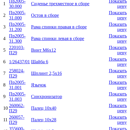
Пр2005-
Показать
1
Сиденье трехместное в сборе
30.000
цену
Пр2005-
Показать
2
Остов в сборе
31.000
цену
Пр2005-
Показать
3
Рама спинки правая в сборе
31.200
цену
Пр2005-
Показать
4
Рама спинки левая в сборе
31.300
цену
220103-
Показать
5
Винт М6х12
П29
цену
Показать
6
1/26437/01
Шайба 6
цену
258024-
Показать
7
Шплинт 2,5х16
П29
цену
Пр2005-
Показать
8
Язычок
31.001
цену
Пр2005-
Показать
9
Синхронизатор
31.003
цену
260062-
Показать
10
Палец 10х40
П29
цену
260057-
Показать
11
Палец 10х28
П29
цену
355600-
Показать