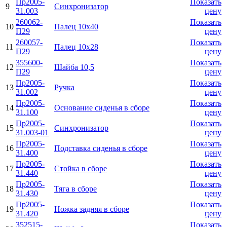
Пр2005-
Показать
9
Синхронизатор
31.003
цену
260062-
Показать
10
Палец 10х40
П29
цену
260057-
Показать
11
Палец 10х28
П29
цену
355600-
Показать
12
Шайба 10,5
П29
цену
Пр2005-
Показать
13
Ручка
31.002
цену
Пр2005-
Показать
14
Основание сиденья в сборе
31.100
цену
Пр2005-
Показать
15
Синхронизатор
31.003-01
цену
Пр2005-
Показать
16
Подставка сиденья в сборе
31.400
цену
Пр2005-
Показать
17
Стойка в сборе
31.440
цену
Пр2005-
Показать
18
Тяга в сборе
31.430
цену
Пр2005-
Показать
19
Ножка задняя в сборе
31.420
цену
352515-
Показать