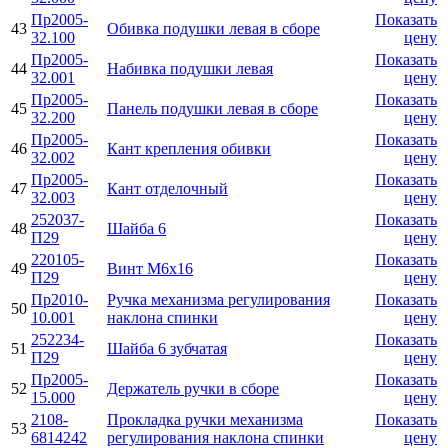
Пр2005-
Показать
43
Обивка подушки левая в сборе
32.100
цену
Пр2005-
Показать
44
Набивка подушки левая
32.001
цену
Пр2005-
Показать
45
Панель подушки левая в сборе
32.200
цену
Пр2005-
Показать
46
Кант крепления обивки
32.002
цену
Пр2005-
Показать
47
Кант отделочный
32.003
цену
252037-
Показать
48
Шайба 6
П29
цену
220105-
Показать
49
Винт М6х16
П29
цену
Пр2010-
Ручка механизма регулирования
Показать
50
10.001
наклона спинки
цену
252234-
Показать
51
Шайба 6 зубчатая
П29
цену
Пр2005-
Показать
52
Держатель ручки в сборе
15.000
цену
2108-
Прокладка ручки механизма
Показать
53
6814242
регулирования наклона спинки
цену