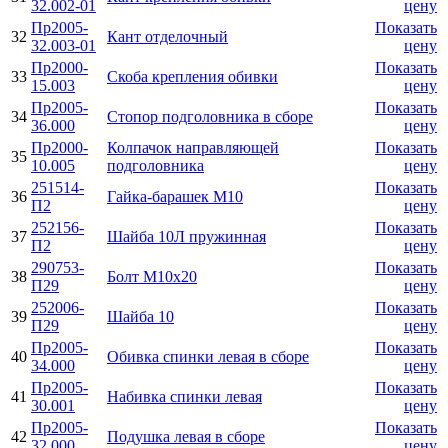
32.002-01
цену
Пр2005-
Показать
32
Кант отделочный
32.003-01
цену
Пр2000-
Показать
33
Скоба крепления обивки
15.003
цену
Пр2005-
Показать
34
Стопор подголовника в сборе
36.000
цену
Пр2000-
Колпачок направляющей
Показать
35
10.005
подголовника
цену
251514-
Показать
36
Гайка-барашек М10
П2
цену
252156-
Показать
37
Шайба 10Л пружинная
П2
цену
290753-
Показать
38
Болт М10х20
П29
цену
252006-
Показать
39
Шайба 10
П29
цену
Пр2005-
Показать
40
Обивка спинки левая в сборе
34.000
цену
Пр2005-
Показать
41
Набивка спинки левая
30.001
цену
Пр2005-
Показать
42
Подушка левая в сборе
32.000
цену