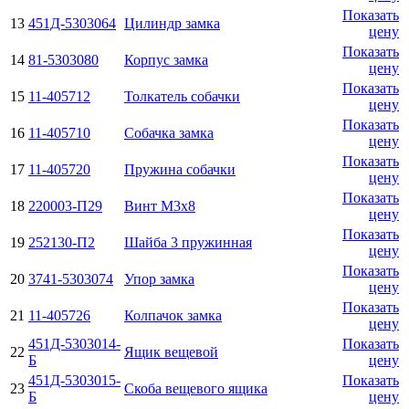
Показать
13
451Д-5303064
Цилиндр замка
цену
Показать
14
81-5303080
Корпус замка
цену
Показать
15
11-405712
Толкатель собачки
цену
Показать
16
11-405710
Собачка замка
цену
Показать
17
11-405720
Пружина собачки
цену
Показать
18
220003-П29
Винт М3х8
цену
Показать
19
252130-П2
Шайба 3 пружинная
цену
Показать
20
3741-5303074
Упор замка
цену
Показать
21
11-405726
Колпачок замка
цену
451Д-5303014-
Показать
22
Ящик вещевой
Б
цену
451Д-5303015-
Показать
23
Скоба вещевого ящика
Б
цену