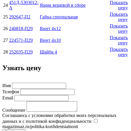
451Д-5303012-
Показать
24
Ящик вещевой в сборе
А
цену
Показать
25
292647-П2
Гайка специальная
цену
Показать
26
240818-П29
Винт 4х12
цену
Показать
27
224571-П29
Винт 4х10
цену
Показать
28
252035-П29
Шайба 4
цену
Узнать цену
Имя
Телефон
Email
Сообщение
Соглашаюсь с условиями обработки моих персональных
данных и с политикой конфиденциальности
magazinuaz.ru/politika-konfidentsialnosti