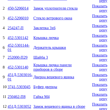
цену
Показать
2
450-5206014
Замок уплотнителя стекла
цену
Показать
3
452-5206010
Стекло ветрового окна
цену
Показать
4
254247-П
Заклепка 3x6
цену
Показать
5
452-5301142
Крышка лючка
цену
452-5301144-
Показать
6
Держатель крышки
01
цену
Показать
7
252000-П29
Шайба 3
цену
Крышка лючка панели
Показать
8
452-5301140
приборов в сборе
цену
451Д-5303016-
Показать
9
Дверца вещевого ящика
01
цену
Показать
10
3741-5303045
Буфер дверцы
цену
Показать
11
250462-П8
Гайка М4
цену
Показать
12
451Д-5303052
Замок вещевого ящика в сборе
цену