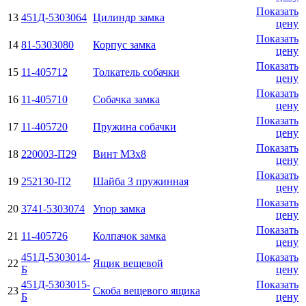
Показать
13
451Д-5303064
Цилиндр замка
цену
Показать
14
81-5303080
Корпус замка
цену
Показать
15
11-405712
Толкатель собачки
цену
Показать
16
11-405710
Собачка замка
цену
Показать
17
11-405720
Пружина собачки
цену
Показать
18
220003-П29
Винт М3х8
цену
Показать
19
252130-П2
Шайба 3 пружинная
цену
Показать
20
3741-5303074
Упор замка
цену
Показать
21
11-405726
Колпачок замка
цену
451Д-5303014-
Показать
22
Ящик вещевой
Б
цену
451Д-5303015-
Показать
23
Скоба вещевого ящика
Б
цену