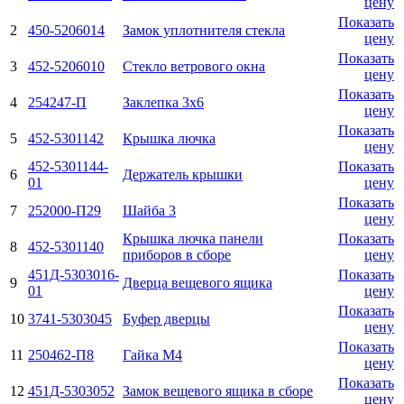
цену
Показать
2
450-5206014
Замок уплотнителя стекла
цену
Показать
3
452-5206010
Стекло ветрового окна
цену
Показать
4
254247-П
Заклепка 3x6
цену
Показать
5
452-5301142
Крышка лючка
цену
452-5301144-
Показать
6
Держатель крышки
01
цену
Показать
7
252000-П29
Шайба 3
цену
Крышка лючка панели
Показать
8
452-5301140
приборов в сборе
цену
451Д-5303016-
Показать
9
Дверца вещевого ящика
01
цену
Показать
10
3741-5303045
Буфер дверцы
цену
Показать
11
250462-П8
Гайка М4
цену
Показать
12
451Д-5303052
Замок вещевого ящика в сборе
цену