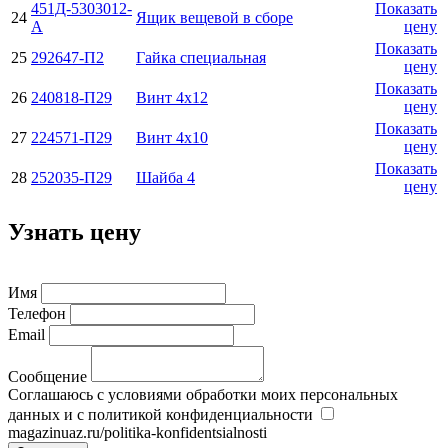
451Д-5303012-
Показать
24
Ящик вещевой в сборе
А
цену
Показать
25
292647-П2
Гайка специальная
цену
Показать
26
240818-П29
Винт 4х12
цену
Показать
27
224571-П29
Винт 4х10
цену
Показать
28
252035-П29
Шайба 4
цену
Узнать цену
Имя
Телефон
Email
Сообщение
Соглашаюсь с условиями обработки моих персональных
данных и с политикой конфиденциальности
magazinuaz.ru/politika-konfidentsialnosti