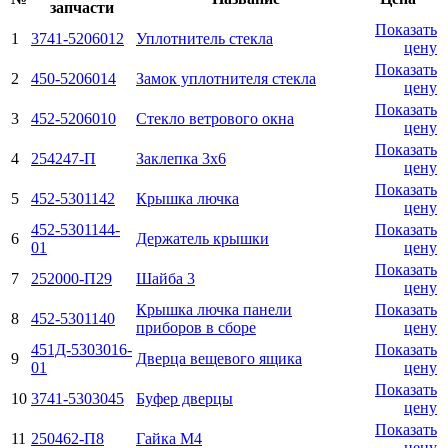
запчасти
Показать
1
3741-5206012
Уплотнитель стекла
цену
Показать
2
450-5206014
Замок уплотнителя стекла
цену
Показать
3
452-5206010
Стекло ветрового окна
цену
Показать
4
254247-П
Заклепка 3x6
цену
Показать
5
452-5301142
Крышка лючка
цену
452-5301144-
Показать
6
Держатель крышки
01
цену
Показать
7
252000-П29
Шайба 3
цену
Крышка лючка панели
Показать
8
452-5301140
приборов в сборе
цену
451Д-5303016-
Показать
9
Дверца вещевого ящика
01
цену
Показать
10
3741-5303045
Буфер дверцы
цену
Показать
11
250462-П8
Гайка М4
цену