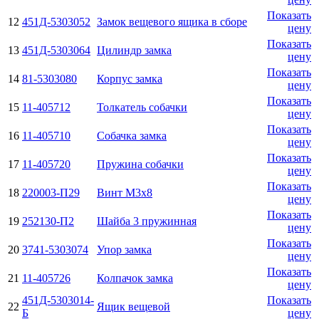
Показать
12
451Д-5303052
Замок вещевого ящика в сборе
цену
Показать
13
451Д-5303064
Цилиндр замка
цену
Показать
14
81-5303080
Корпус замка
цену
Показать
15
11-405712
Толкатель собачки
цену
Показать
16
11-405710
Собачка замка
цену
Показать
17
11-405720
Пружина собачки
цену
Показать
18
220003-П29
Винт М3х8
цену
Показать
19
252130-П2
Шайба 3 пружинная
цену
Показать
20
3741-5303074
Упор замка
цену
Показать
21
11-405726
Колпачок замка
цену
451Д-5303014-
Показать
22
Ящик вещевой
Б
цену