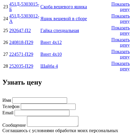
451Д-5303015-
Показать
23
Скоба вещевого ящика
Б
цену
451Д-5303012-
Показать
24
Ящик вещевой в сборе
А
цену
Показать
25
292647-П2
Гайка специальная
цену
Показать
26
240818-П29
Винт 4х12
цену
Показать
27
224571-П29
Винт 4х10
цену
Показать
28
252035-П29
Шайба 4
цену
Узнать цену
Имя
Телефон
Email
Сообщение
Соглашаюсь с условиями обработки моих персональных