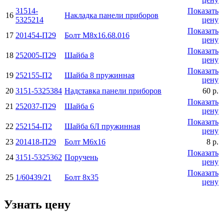
31514-
Показать
16
Накладка панели приборов
5325214
цену
Показать
17
201454-П29
Болт М8х16.68.016
цену
Показать
18
252005-П29
Шайба 8
цену
Показать
19
252155-П2
Шайба 8 пружинная
цену
20
3151-5325384
Надставка панели приборов
60 р.
Показать
21
252037-П29
Шайба 6
цену
Показать
22
252154-П2
Шайба 6Л пружинная
цену
23
201418-П29
Болт М6x16
8 р.
Показать
24
3151-5325362
Поручень
цену
Показать
25
1/60439/21
Болт 8x35
цену
Узнать цену