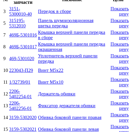
запчасти
3151-
Показать
3
Передок в сборе
5300010-40
цену
315195-
Панель шумоизоляционная
Показать
5
5312010
щитка передка
цену
Крышка верхней панели передка
Показать
7
469Б-5301016
в сборе
цену
Крышка верхней панели передка
Показать
8
469Б-5301017
окрашенная
цену
Уплотнитель верхней панели
Показать
9
469-5301020
передка
цену
Показать
10
223043-П29
Винт М5х22
цену
Показать
11
1/32739/01
Винт М5х10
цену
2206-
Показать
12
Держатель обивки
5402254-01
цену
2206-
Показать
13
Фиксатор держателя обивки
5402256-01
цену
Показать
14
3159-5302020
Обивка боковой панели правая
цену
Показать
15
3159-5302021
Обивка боковой панели левая
цену