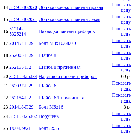
Показать
14
3159-5302020
Обивка боковой панели правая
цену
Показать
15
3159-5302021
Обивка боковой панели левая
цену
31514-
Показать
16
Накладка панели приборов
5325214
цену
Показать
17
201454-П29
Болт М8х16.68.016
цену
Показать
18
252005-П29
Шайба 8
цену
Показать
19
252155-П2
Шайба 8 пружинная
цену
20
3151-5325384
Надставка панели приборов
60 р.
Показать
21
252037-П29
Шайба 6
цену
Показать
22
252154-П2
Шайба 6Л пружинная
цену
23
201418-П29
Болт М6x16
8 р.
Показать
24
3151-5325362
Поручень
цену
Показать
25
1/60439/21
Болт 8x35
цену