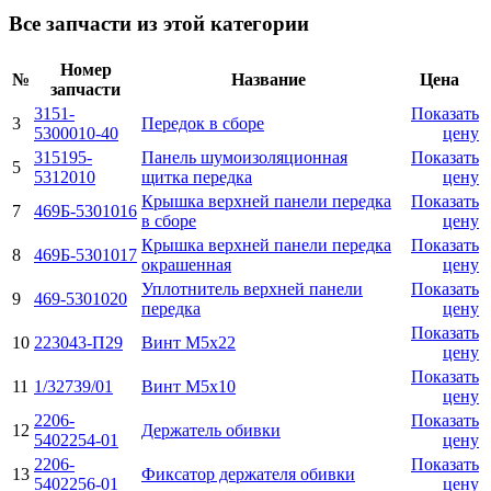
Все запчасти из этой категории
Номер
№
Название
Цена
запчасти
3151-
Показать
3
Передок в сборе
5300010-40
цену
315195-
Панель шумоизоляционная
Показать
5
5312010
щитка передка
цену
Крышка верхней панели передка
Показать
7
469Б-5301016
в сборе
цену
Крышка верхней панели передка
Показать
8
469Б-5301017
окрашенная
цену
Уплотнитель верхней панели
Показать
9
469-5301020
передка
цену
Показать
10
223043-П29
Винт М5х22
цену
Показать
11
1/32739/01
Винт М5х10
цену
2206-
Показать
12
Держатель обивки
5402254-01
цену
2206-
Показать
13
Фиксатор держателя обивки
5402256-01
цену