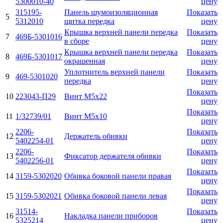
5300010-40
цену
315195-
Панель шумоизоляционная
Показать
5
5312010
щитка передка
цену
Крышка верхней панели передка
Показать
7
469Б-5301016
в сборе
цену
Крышка верхней панели передка
Показать
8
469Б-5301017
окрашенная
цену
Уплотнитель верхней панели
Показать
9
469-5301020
передка
цену
Показать
10
223043-П29
Винт М5х22
цену
Показать
11
1/32739/01
Винт М5х10
цену
2206-
Показать
12
Держатель обивки
5402254-01
цену
2206-
Показать
13
Фиксатор держателя обивки
5402256-01
цену
Показать
14
3159-5302020
Обивка боковой панели правая
цену
Показать
15
3159-5302021
Обивка боковой панели левая
цену
31514-
Показать
16
Накладка панели приборов
5325214
цену