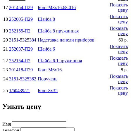
Показать
17
201454-П29
Болт М8х16.68.016
цену
Показать
18
252005-П29
Шайба 8
цену
Показать
19
252155-П2
Шайба 8 пружинная
цену
20
3151-5325384
Надставка панели приборов
60 р.
Показать
21
252037-П29
Шайба 6
цену
Показать
22
252154-П2
Шайба 6Л пружинная
цену
23
201418-П29
Болт М6x16
8 р.
Показать
24
3151-5325362
Поручень
цену
Показать
25
1/60439/21
Болт 8x35
цену
Узнать цену
Имя
Телефон