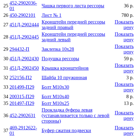
452-2902036-
25
Чашка первого листа рессоры
36 р.
01
26
450-2902101
Лист № 1
780 р.
Кронштейн передней рессоры
Показать
27
451Д-2902444
задний правый
цену
Кронштейн передней рессоры
Показать
28
451Д-2902445
задний левый
цену
Показать
29
294432-П
Заклепка 10x28
цену
30
451Д-2902430
Подушка рессоры
59 р.
Показать
31
451Д-2902450
Крышка кронштейнов
цену
32
252156-П2
Шайба 10 пружинная
3 р.
Показать
33
201499-П29
Болт М10х30
цену
34
200315-П29
Болт М10х40
8 р.
35
201497-П29
Болт М10х25
13 р.
Прокладка буфера левая
Показать
36
452-2902631
(устанавливается только с левой
цену
стороны)
469-2912622-
Показать
37
Буфер сжатия подвески
01
цену