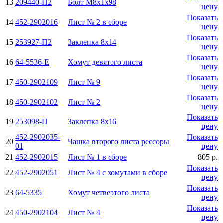
13
209440-П2
Болт М8х1х98
цену
Показать
14
452-2902016
Лист № 2 в сборе
цену
Показать
15
253927-П2
Заклепка 8х14
цену
Показать
16
64-5536-E
Хомут девятого листа
цену
Показать
17
450-2902109
Лист № 9
цену
Показать
18
450-2902102
Лист № 2
цену
Показать
19
253098-П
Заклепка 8x16
цену
452-2902035-
Показать
20
Чашка второго листа рессоры
01
цену
21
452-2902015
Лист № 1 в сборе
805 р.
Показать
22
452-2902051
Лист № 4 с хомутами в сборе
цену
Показать
23
64-5335
Хомут четвертого листа
цену
Показать
24
450-2902104
Лист № 4
цену