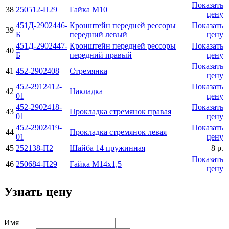
Показать
38
250512-П29
Гайка М10
цену
451Д-2902446-
Кронштейн передней рессоры
Показать
39
Б
передний левый
цену
451Д-2902447-
Кронштейн передней рессоры
Показать
40
Б
передний правый
цену
Показать
41
452-2902408
Стремянка
цену
452-2912412-
Показать
42
Накладка
01
цену
452-2902418-
Показать
43
Прокладка стремянок правая
01
цену
452-2902419-
Показать
44
Прокладка стремянок левая
01
цену
45
252138-П2
Шайба 14 пружинная
8 р.
Показать
46
250684-П29
Гайка М14х1,5
цену
Узнать цену
Имя