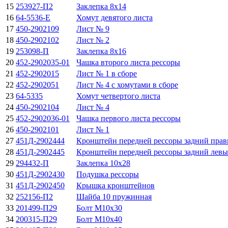
15
253927-П2
Заклепка 8х14
16
64-5536-E
Хомут девятого листа
17
450-2902109
Лист № 9
18
450-2902102
Лист № 2
19
253098-П
Заклепка 8x16
20
452-2902035-01
Чашка второго листа рессоры
21
452-2902015
Лист № 1 в сборе
22
452-2902051
Лист № 4 с хомутами в сборе
23
64-5335
Хомут четвертого листа
24
450-2902104
Лист № 4
25
452-2902036-01
Чашка первого листа рессоры
26
450-2902101
Лист № 1
27
451Д-2902444
Кронштейн передней рессоры задний пра
28
451Д-2902445
Кронштейн передней рессоры задний лев
29
294432-П
Заклепка 10x28
30
451Д-2902430
Подушка рессоры
31
451Д-2902450
Крышка кронштейнов
32
252156-П2
Шайба 10 пружинная
33
201499-П29
Болт М10х30
34
200315-П29
Болт М10х40