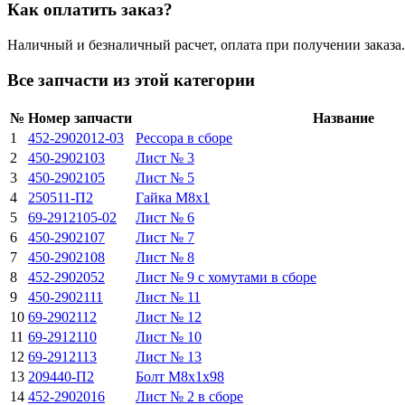
Как оплатить заказ?
Наличный и безналичный расчет, оплата при получении заказа.
Все запчасти из этой категории
№
Номер запчасти
Название
1
452-2902012-03
Рессора в сборе
2
450-2902103
Лист № 3
3
450-2902105
Лист № 5
4
250511-П2
Гайка М8х1
5
69-2912105-02
Лист № 6
6
450-2902107
Лист № 7
7
450-2902108
Лист № 8
8
452-2902052
Лист № 9 с хомутами в сборе
9
450-2902111
Лист № 11
10
69-2902112
Лист № 12
11
69-2912110
Лист № 10
12
69-2912113
Лист № 13
13
209440-П2
Болт М8х1х98
14
452-2902016
Лист № 2 в сборе