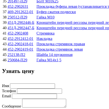
35
201497-П29
Болт М10х25
36
452-2902631
Прокладка буфера левая (устанавливается 
37
469-2912622-01
Буфер сжатия подвески
38
250512-П29
Гайка М10
39
451Д-2902446-Б
Кронштейн передней рессоры передний л
40
451Д-2902447-Б
Кронштейн передней рессоры передний п
41
452-2902408
Стремянка
42
452-2912412-01
Накладка
43
452-2902418-01
Прокладка стремянок правая
44
452-2902419-01
Прокладка стремянок левая
45
252138-П2
Шайба 14 пружинная
46
250684-П29
Гайка М14х1,5
Узнать цену
Имя
Телефон
Email
Сообщение