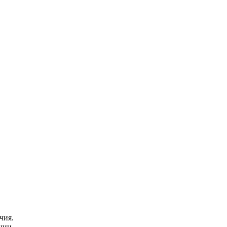
чия.
чин.