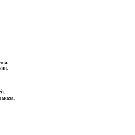
чия.
чин.
й.
аказа.