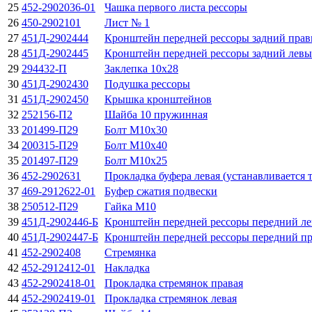
25
452-2902036-01
Чашка первого листа рессоры
26
450-2902101
Лист № 1
27
451Д-2902444
Кронштейн передней рессоры задний пра
28
451Д-2902445
Кронштейн передней рессоры задний лев
29
294432-П
Заклепка 10x28
30
451Д-2902430
Подушка рессоры
31
451Д-2902450
Крышка кронштейнов
32
252156-П2
Шайба 10 пружинная
33
201499-П29
Болт М10х30
34
200315-П29
Болт М10х40
35
201497-П29
Болт М10х25
36
452-2902631
Прокладка буфера левая (устанавливается 
37
469-2912622-01
Буфер сжатия подвески
38
250512-П29
Гайка М10
39
451Д-2902446-Б
Кронштейн передней рессоры передний л
40
451Д-2902447-Б
Кронштейн передней рессоры передний п
41
452-2902408
Стремянка
42
452-2912412-01
Накладка
43
452-2902418-01
Прокладка стремянок правая
44
452-2902419-01
Прокладка стремянок левая