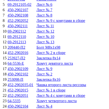
5
69-2912105-02
Лист № 6
6
450-2902107
Лист № 7
7
450-2902108
Лист № 8
8
452-2902052
Лист № 9 с хомутами в сборе
9
450-2902111
Лист № 11
10
69-2902112
Лист № 12
11
69-2912110
Лист № 10
12
69-2912113
Лист № 13
13
209440-П2
Болт М8х1х98
14
452-2902016
Лист № 2 в сборе
15
253927-П2
Заклепка 8х14
16
64-5536-E
Хомут девятого листа
17
450-2902109
Лист № 9
18
450-2902102
Лист № 2
19
253098-П
Заклепка 8x16
20
452-2902035-01
Чашка второго листа рессоры
21
452-2902015
Лист № 1 в сборе
22
452-2902051
Лист № 4 с хомутами в сборе
23
64-5335
Хомут четвертого листа
24
450-2902104
Лист № 4