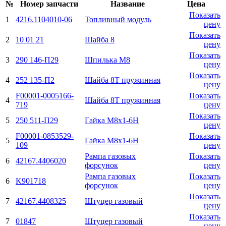
№
Номер запчасти
Название
Цена
Показать
1
4216.1104010-06
Топливный модуль
цену
Показать
2
10 01 21
Шайба 8
цену
Показать
3
290 146-П29
Шпилька M8
цену
Показать
4
252 135-П2
Шайба 8Т пружинная
цену
F00001-0005166-
Показать
4
Шайба 8Т пружинная
719
цену
Показать
5
250 511-П29
Гайка М8х1-6H
цену
F00001-0853529-
Показать
5
Гайка М8х1-6H
109
цену
Рампа газовых
Показать
6
42167.4406020
форсунок
цену
Рампа газовых
Показать
6
K901718
форсунок
цену
Показать
7
42167.4408325
Штуцер газовый
цену
Показать
7
01847
Штуцер газовый
цену