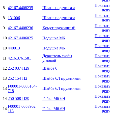
Показать
8
42167.4408235
Шланг подачи газа
цену
Показать
8
131006
Шланг подачи газа
цену
Показать
9
42167.4408236
Хомут пружинный
цену
Показать
10
42167.4406025
Подушка М6
цену
Показать
10
440013
Подушка М6
цену
Держатель скобы
Показать
11
4216.3761581
угловой
цену
Показать
12
252 037-П29
Шайба 6
цену
Показать
13
252 154-П2
Шайба 6Л пружинная
цену
F00001-0005164-
Показать
13
Шайба 6Л пружинная
718
цену
Показать
14
250 508-П29
Гайка М6-6H
цену
F00001-0058962-
Показать
14
Гайка М6-6H
118
цену