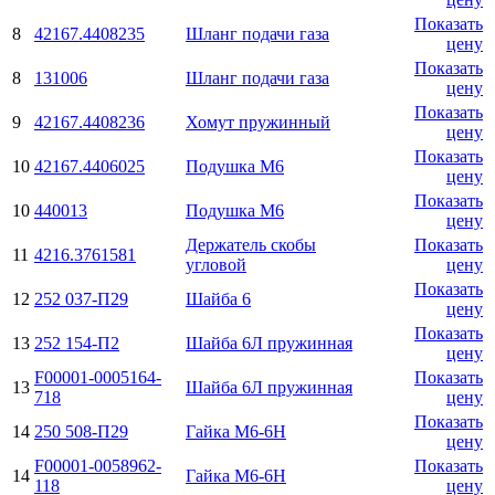
Показать
8
42167.4408235
Шланг подачи газа
цену
Показать
8
131006
Шланг подачи газа
цену
Показать
9
42167.4408236
Хомут пружинный
цену
Показать
10
42167.4406025
Подушка М6
цену
Показать
10
440013
Подушка М6
цену
Держатель скобы
Показать
11
4216.3761581
угловой
цену
Показать
12
252 037-П29
Шайба 6
цену
Показать
13
252 154-П2
Шайба 6Л пружинная
цену
F00001-0005164-
Показать
13
Шайба 6Л пружинная
718
цену
Показать
14
250 508-П29
Гайка М6-6H
цену
F00001-0058962-
Показать
14
Гайка М6-6H
118
цену