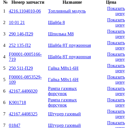
№
Номер запчасти
Название
Цена
Показать
1
4216.1104010-06
Топливный модуль
цену
Показать
2
10 01 21
Шайба 8
цену
Показать
3
290 146-П29
Шпилька M8
цену
Показать
4
252 135-П2
Шайба 8Т пружинная
цену
F00001-0005166-
Показать
4
Шайба 8Т пружинная
719
цену
Показать
5
250 511-П29
Гайка М8х1-6H
цену
F00001-0853529-
Показать
5
Гайка М8х1-6H
109
цену
Рампа газовых
Показать
6
42167.4406020
форсунок
цену
Рампа газовых
Показать
6
K901718
форсунок
цену
Показать
7
42167.4408325
Штуцер газовый
цену
Показать
7
01847
Штуцер газовый
цену