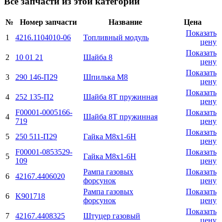
Все запчасти из этой категории
№
Номер запчасти
Название
Цена
Показать
1
4216.1104010-06
Топливный модуль
цену
Показать
2
10 01 21
Шайба 8
цену
Показать
3
290 146-П29
Шпилька M8
цену
Показать
4
252 135-П2
Шайба 8Т пружинная
цену
F00001-0005166-
Показать
4
Шайба 8Т пружинная
719
цену
Показать
5
250 511-П29
Гайка М8х1-6H
цену
F00001-0853529-
Показать
5
Гайка М8х1-6H
109
цену
Рампа газовых
Показать
6
42167.4406020
форсунок
цену
Рампа газовых
Показать
6
K901718
форсунок
цену
Показать
7
42167.4408325
Штуцер газовый
цену