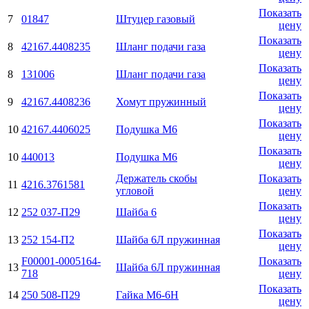
Показать
7
01847
Штуцер газовый
цену
Показать
8
42167.4408235
Шланг подачи газа
цену
Показать
8
131006
Шланг подачи газа
цену
Показать
9
42167.4408236
Хомут пружинный
цену
Показать
10
42167.4406025
Подушка М6
цену
Показать
10
440013
Подушка М6
цену
Держатель скобы
Показать
11
4216.3761581
угловой
цену
Показать
12
252 037-П29
Шайба 6
цену
Показать
13
252 154-П2
Шайба 6Л пружинная
цену
F00001-0005164-
Показать
13
Шайба 6Л пружинная
718
цену
Показать
14
250 508-П29
Гайка М6-6H
цену