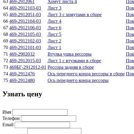
63
469-2912061
Хомут листа 4
Пок
64
469-2912103-03
Лист 3
Пок
65
469-2912051-03
Лист 3 с хомутами в сборе
Пок
66
469-2912104-03
Лист 4
Пок
67
469-2912106-03
Лист 6
Пок
68
469-2912105-03
Лист 5
Пок
69
469-2912102-03
Лист 2
Пок
70
469-2912101-03
Лист 1
Пок
71
469-2902032
Втулка ушка рессоры
Пок
72
469-2912015-03
Лист 1 с втулками в сборе
Пок
73
469БГ-2912012-01
Рессора задняя в сборе
Пок
74
469-2912476
Ось переднего конца рессоры в сборе
Пок
75
469-2912480
Ось переднего конца рессоры
Узнать цену
Имя
Телефон
Email