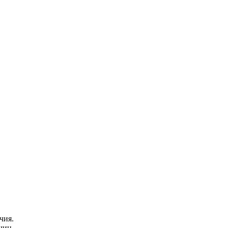
чия.
чин.