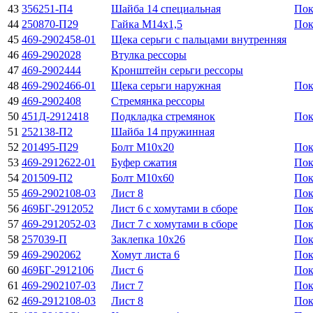
43
356251-П4
Шайба 14 специальная
Пок
44
250870-П29
Гайка М14х1,5
Пок
45
469-2902458-01
Щека серьги с пальцами внутренняя
46
469-2902028
Втулка рессоры
47
469-2902444
Кронштейн серьги рессоры
48
469-2902466-01
Щека серьги наружная
Пок
49
469-2902408
Стремянка рессоры
50
451Д-2912418
Подкладка стремянок
Пок
51
252138-П2
Шайба 14 пружинная
52
201495-П29
Болт М10х20
Пок
53
469-2912622-01
Буфер сжатия
Пок
54
201509-П2
Болт М10х60
Пок
55
469-2902108-03
Лист 8
Пок
56
469БГ-2912052
Лист 6 с хомутами в сборе
Пок
57
469-2912052-03
Лист 7 с хомутами в сборе
Пок
58
257039-П
Заклепка 10х26
Пок
59
469-2902062
Хомут листа 6
Пок
60
469БГ-2912106
Лист 6
Пок
61
469-2902107-03
Лист 7
Пок
62
469-2912108-03
Лист 8
Пок