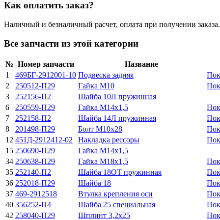
Как оплатить заказ?
Наличный и безналичный расчет, оплата при получении заказа.
Все запчасти из этой категории
№
Номер запчасти
Название
1
469БГ-2912001-10
Подвеска задняя
Пок
2
250512-П29
Гайка М10
Пок
3
252156-П2
Шайба 10Л пружинная
6
250559-П29
Гайка М14х1,5
Пок
7
252158-П2
Шайба 14Л пружинная
Пок
8
201498-П29
Болт М10х28
Пок
12
451Д-2912412-02
Накладка рессоры
Пок
15
250690-П29
Гайка М14х1,5
34
250638-П29
Гайка М18х1,5
Пок
35
252140-П2
Шайба 18ОТ пружинная
Пок
36
252018-П29
Шайба 18
Пок
37
469-2912518
Втулка крепления оси
Пок
40
356252-П4
Шайба 25 специальная
Пок
42
258040-П29
Шплинт 3,2х25
Пок