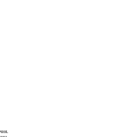
чия.
чин.