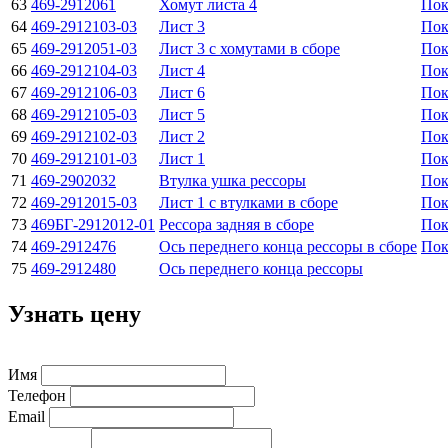
63
469-2912061
Хомут листа 4
Пок
64
469-2912103-03
Лист 3
Пок
65
469-2912051-03
Лист 3 с хомутами в сборе
Пок
66
469-2912104-03
Лист 4
Пок
67
469-2912106-03
Лист 6
Пок
68
469-2912105-03
Лист 5
Пок
69
469-2912102-03
Лист 2
Пок
70
469-2912101-03
Лист 1
Пок
71
469-2902032
Втулка ушка рессоры
Пок
72
469-2912015-03
Лист 1 с втулками в сборе
Пок
73
469БГ-2912012-01
Рессора задняя в сборе
Пок
74
469-2912476
Ось переднего конца рессоры в сборе
Пок
75
469-2912480
Ось переднего конца рессоры
Узнать цену
Имя
Телефон
Email