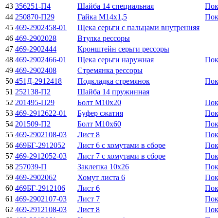
43
356251-П4
Шайба 14 специальная
Пок
44
250870-П29
Гайка М14х1,5
Пок
45
469-2902458-01
Щека серьги с пальцами внутренняя
46
469-2902028
Втулка рессоры
47
469-2902444
Кронштейн серьги рессоры
48
469-2902466-01
Щека серьги наружная
Пок
49
469-2902408
Стремянка рессоры
50
451Д-2912418
Подкладка стремянок
Пок
51
252138-П2
Шайба 14 пружинная
52
201495-П29
Болт М10х20
Пок
53
469-2912622-01
Буфер сжатия
Пок
54
201509-П2
Болт М10х60
Пок
55
469-2902108-03
Лист 8
Пок
56
469БГ-2912052
Лист 6 с хомутами в сборе
Пок
57
469-2912052-03
Лист 7 с хомутами в сборе
Пок
58
257039-П
Заклепка 10х26
Пок
59
469-2902062
Хомут листа 6
Пок
60
469БГ-2912106
Лист 6
Пок
61
469-2902107-03
Лист 7
Пок
62
469-2912108-03
Лист 8
Пок