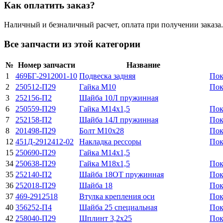
Как оплатить заказ?
Наличный и безналичный расчет, оплата при получении заказа.
Все запчасти из этой категории
№
Номер запчасти
Название
1
469БГ-2912001-10
Подвеска задняя
Пок
2
250512-П29
Гайка М10
Пок
3
252156-П2
Шайба 10Л пружинная
6
250559-П29
Гайка М14х1,5
Пок
7
252158-П2
Шайба 14Л пружинная
Пок
8
201498-П29
Болт М10х28
Пок
12
451Д-2912412-02
Накладка рессоры
Пок
15
250690-П29
Гайка М14х1,5
34
250638-П29
Гайка М18х1,5
Пок
35
252140-П2
Шайба 18ОТ пружинная
Пок
36
252018-П29
Шайба 18
Пок
37
469-2912518
Втулка крепления оси
Пок
40
356252-П4
Шайба 25 специальная
Пок
42
258040-П29
Шплинт 3,2х25
Пок