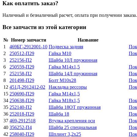
Как оплатить заказ?
Наличный и безналичный расчет, оплата при получении заказа.
Все запчасти из этой категории
№
Номер запчасти
Название
1
469БГ-2912001-10
Подвеска задняя
Пок
2
250512-П29
Гайка М10
Пок
3
252156-П2
Шайба 10Л пружинная
6
250559-П29
Гайка М14х1,5
Пок
7
252158-П2
Шайба 14Л пружинная
Пок
8
201498-П29
Болт М10х28
Пок
12
451Д-2912412-02
Накладка рессоры
Пок
15
250690-П29
Гайка М14х1,5
34
250638-П29
Гайка М18х1,5
Пок
35
252140-П2
Шайба 18ОТ пружинная
Пок
36
252018-П29
Шайба 18
Пок
37
469-2912518
Втулка крепления оси
Пок
40
356252-П4
Шайба 25 специальная
Пок
42
258040-П29
Шплинт 3,2х25
Пок