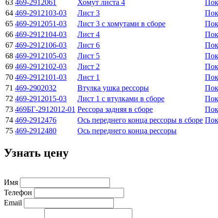
63
469-2912061
Хомут листа 4
Пок
64
469-2912103-03
Лист 3
Пок
65
469-2912051-03
Лист 3 с хомутами в сборе
Пок
66
469-2912104-03
Лист 4
Пок
67
469-2912106-03
Лист 6
Пок
68
469-2912105-03
Лист 5
Пок
69
469-2912102-03
Лист 2
Пок
70
469-2912101-03
Лист 1
Пок
71
469-2902032
Втулка ушка рессоры
Пок
72
469-2912015-03
Лист 1 с втулками в сборе
Пок
73
469БГ-2912012-01
Рессора задняя в сборе
Пок
74
469-2912476
Ось переднего конца рессоры в сборе
Пок
75
469-2912480
Ось переднего конца рессоры
Узнать цену
Имя
Телефон
Email