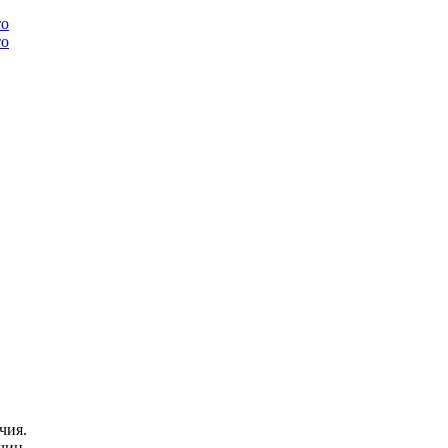
чия.
чин.