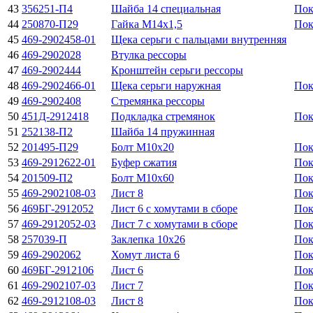
43
356251-П4
Шайба 14 специальная
Пок
44
250870-П29
Гайка М14х1,5
Пок
45
469-2902458-01
Щека серьги с пальцами внутренняя
46
469-2902028
Втулка рессоры
47
469-2902444
Кронштейн серьги рессоры
48
469-2902466-01
Щека серьги наружная
Пок
49
469-2902408
Стремянка рессоры
50
451Д-2912418
Подкладка стремянок
Пок
51
252138-П2
Шайба 14 пружинная
52
201495-П29
Болт М10х20
Пок
53
469-2912622-01
Буфер сжатия
Пок
54
201509-П2
Болт М10х60
Пок
55
469-2902108-03
Лист 8
Пок
56
469БГ-2912052
Лист 6 с хомутами в сборе
Пок
57
469-2912052-03
Лист 7 с хомутами в сборе
Пок
58
257039-П
Заклепка 10х26
Пок
59
469-2902062
Хомут листа 6
Пок
60
469БГ-2912106
Лист 6
Пок
61
469-2902107-03
Лист 7
Пок
62
469-2912108-03
Лист 8
Пок