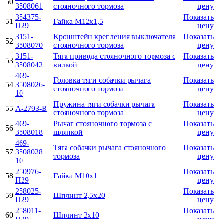
50
3508061
стояночного тормоза
цену
354375-
Показать
51
Гайка M12x1,5
П29
цену
3151-
Кронштейн крепления выключателя
Показать
52
3508070
стояночного тормоза
цену
3151-
Тяга привода стояночного тормоза с
Показать
53
3508042
вилкой
цену
469-
Головка тяги собачки рычага
Показать
54
3508026-
стояночного тормоза
цену
10
Пружина тяги собачки рычага
Показать
55
А-2793-В
стояночного тормоза
цену
469-
Рычаг стояночного тормоза с
Показать
56
3508018
шляпкой
цену
469-
Тяга собачки рычага стояночного
Показать
57
3508028-
тормоза
цену
10
250976-
Показать
58
Гайка М10х1
П29
цену
258025-
Показать
59
Шплинт 2,5х20
П29
цену
258011-
Показать
60
Шплинт 2х10