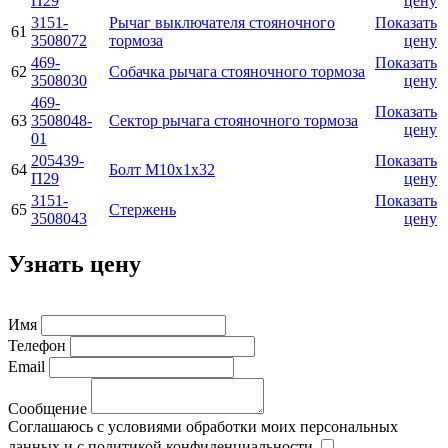
П29
цену
3151-
Рычаг выключателя стояночного
Показать
61
3508072
тормоза
цену
469-
Показать
62
Собачка pычага стояночного тоpмоза
3508030
цену
469-
Показать
63
3508048-
Сектоp pычага стояночного тоpмоза
цену
01
205439-
Показать
64
Болт М10х1х32
П29
цену
3151-
Показать
65
Стержень
3508043
цену
Узнать цену
Имя
Телефон
Email
Сообщение
Соглашаюсь с условиями обработки моих персональных
данных и с политикой конфиденциальности