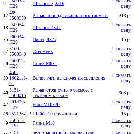
258038-
Показать
9
Шплинт 3,2х16
П29
цену
469-
17
Рычаг привода стояночного тормоза
213 р.
3508050
258054-
Показать
18
Шплинт 4х32
П29
цену
260034-
25
Палец 8х25
15 р.
П29
3160-
Показать
37
Стержень
3508043
цену
250611-
Показать
38
Гайка М8х1
П29
цену
450-
Показать
39
1602113-
Вилка тяги выключения сцепления
цену
01
3151-
Рычаг стояночного тормоза с
46
963 р.
3508015
сектором в сборе
201499-
Показать
47
Болт М10х30
П29
цену
48
252136-П2
Шайба 10 пружинная
15 р.
250512-
Показать
49
Гайка М10
П29
цену
3151-
чехол защитный выключателя
Показать