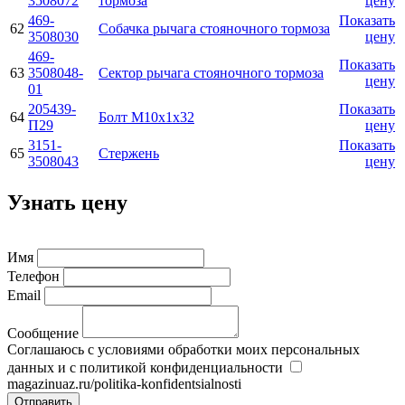
3508072
тормоза
цену
469-
Показать
62
Собачка pычага стояночного тоpмоза
3508030
цену
469-
Показать
63
3508048-
Сектоp pычага стояночного тоpмоза
цену
01
205439-
Показать
64
Болт М10х1х32
П29
цену
3151-
Показать
65
Стержень
3508043
цену
Узнать цену
Имя
Телефон
Email
Сообщение
Соглашаюсь с условиями обработки моих персональных
данных и с политикой конфиденциальности
magazinuaz.ru/politika-konfidentsialnosti
Отправить