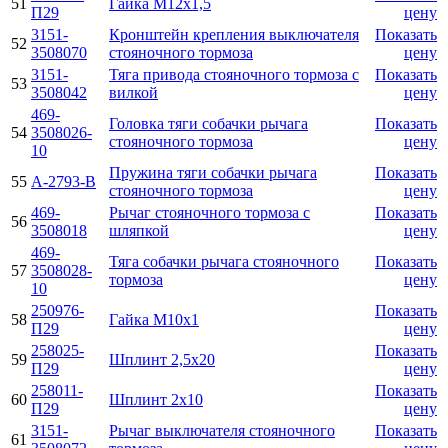
51
Гайка M12x1,5
П29
цену
3151-
Кронштейн крепления выключателя
Показать
52
3508070
стояночного тормоза
цену
3151-
Тяга привода стояночного тормоза с
Показать
53
3508042
вилкой
цену
469-
Головка тяги собачки рычага
Показать
54
3508026-
стояночного тормоза
цену
10
Пружина тяги собачки рычага
Показать
55
А-2793-В
стояночного тормоза
цену
469-
Рычаг стояночного тормоза с
Показать
56
3508018
шляпкой
цену
469-
Тяга собачки рычага стояночного
Показать
57
3508028-
тормоза
цену
10
250976-
Показать
58
Гайка М10х1
П29
цену
258025-
Показать
59
Шплинт 2,5х20
П29
цену
258011-
Показать
60
Шплинт 2х10
П29
цену
3151-
Рычаг выключателя стояночного
Показать
61