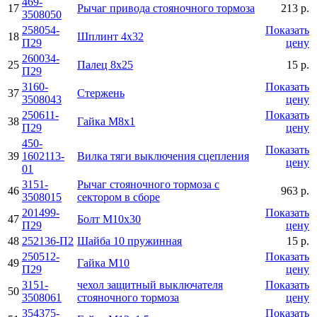
469-
17
Рычаг привода стояночного тормоза
213 р.
3508050
258054-
Показать
18
Шплинт 4х32
П29
цену
260034-
25
Палец 8х25
15 р.
П29
3160-
Показать
37
Стержень
3508043
цену
250611-
Показать
38
Гайка М8х1
П29
цену
450-
Показать
39
1602113-
Вилка тяги выключения сцепления
цену
01
3151-
Рычаг стояночного тормоза с
46
963 р.
3508015
сектором в сборе
201499-
Показать
47
Болт М10х30
П29
цену
48
252136-П2
Шайба 10 пружинная
15 р.
250512-
Показать
49
Гайка М10
П29
цену
3151-
чехол защитный выключателя
Показать
50
3508061
стояночного тормоза
цену
354375-
Показать