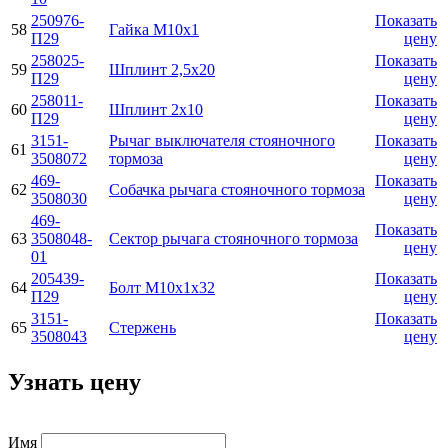
250976-
Показать
58
Гайка М10х1
П29
цену
258025-
Показать
59
Шплинт 2,5х20
П29
цену
258011-
Показать
60
Шплинт 2х10
П29
цену
3151-
Рычаг выключателя стояночного
Показать
61
3508072
тормоза
цену
469-
Показать
62
Собачка pычага стояночного тоpмоза
3508030
цену
469-
Показать
63
3508048-
Сектоp pычага стояночного тоpмоза
цену
01
205439-
Показать
64
Болт М10х1х32
П29
цену
3151-
Показать
65
Стержень
3508043
цену
Узнать цену
Имя