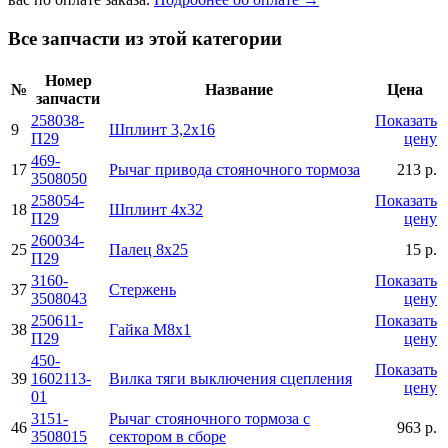
Все запчасти из этой категории
Номер
№
Название
Цена
запчасти
258038-
Показать
9
Шплинт 3,2х16
П29
цену
469-
17
Рычаг привода стояночного тормоза
213 р.
3508050
258054-
Показать
18
Шплинт 4х32
П29
цену
260034-
25
Палец 8х25
15 р.
П29
3160-
Показать
37
Стержень
3508043
цену
250611-
Показать
38
Гайка М8х1
П29
цену
450-
Показать
39
1602113-
Вилка тяги выключения сцепления
цену
01
3151-
Рычаг стояночного тормоза с
46
963 р.
3508015
сектором в сборе