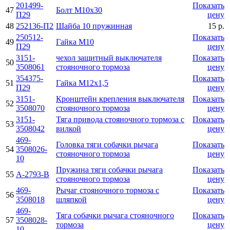
201499-
Показать
47
Болт М10х30
П29
цену
48
252136-П2
Шайба 10 пружинная
15 р.
250512-
Показать
49
Гайка М10
П29
цену
3151-
чехол защитный выключателя
Показать
50
3508061
стояночного тормоза
цену
354375-
Показать
51
Гайка M12x1,5
П29
цену
3151-
Кронштейн крепления выключателя
Показать
52
3508070
стояночного тормоза
цену
3151-
Тяга привода стояночного тормоза с
Показать
53
3508042
вилкой
цену
469-
Головка тяги собачки рычага
Показать
54
3508026-
стояночного тормоза
цену
10
Пружина тяги собачки рычага
Показать
55
А-2793-В
стояночного тормоза
цену
469-
Рычаг стояночного тормоза с
Показать
56
3508018
шляпкой
цену
469-
Тяга собачки рычага стояночного
Показать
57
3508028-
тормоза
цену
10