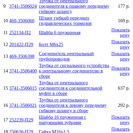
Трубка от центрального
9
3741-3506024
соединителя к правому переднему
177 р.
гибкому шлангу
Шланг гибкий передних
10
469-3506060
169 р.
гидравлических тормозов
Показать
11
252134-П2
Шайба 6 пружинная
цену
Показать
12
201422-П29
Болт М6х25
цену
Соединитель центральный
Показать
13
469-3506398
трубопроводов
цену
Трубка от сигнального устройства
Показать
14
3741-3506400
к центральному соединителю в
цену
сборе
Трубка от центрального
15
3741-3506015
соединителя к соединительной
637 р.
муфте в сборе
Трубка от центрального
16
3741-3506021
соединителя к левому переднему
292 р.
гибкому шлангу в сборе
Шайба 16 пружинная с
Показать
17
252239-П29
наружными зубцами
цену
Показать
18
250636-П29
Гайка М16х1,5