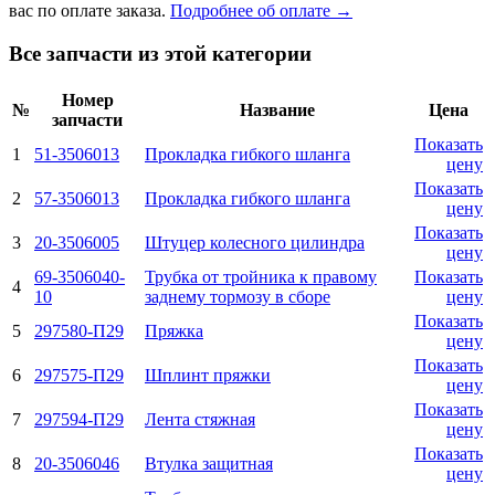
вас по оплате заказа.
Подробнее об оплате →
Все запчасти из этой категории
Номер
№
Название
Цена
запчасти
Показать
1
51-3506013
Прокладка гибкого шланга
цену
Показать
2
57-3506013
Прокладка гибкого шланга
цену
Показать
3
20-3506005
Штуцер колесного цилиндра
цену
69-3506040-
Трубка от тройника к правому
Показать
4
10
заднему тормозу в сборе
цену
Показать
5
297580-П29
Пряжка
цену
Показать
6
297575-П29
Шплинт пряжки
цену
Показать
7
297594-П29
Лента стяжная
цену
Показать
8
20-3506046
Втулка защитная
цену