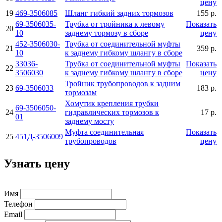
цену
19
469-3506085
Шланг гибкий задних тормозов
155 р.
69-3506035-
Трубка от тройника к левому
Показать
20
10
заднему тормозу в сборе
цену
452-3506030-
Трубка от соединительной муфты
21
359 р.
10
к заднему гибкому шлангу в сборе
33036-
Трубка от соединительной муфты
Показать
22
3506030
к заднему гибкому шлангу в сборе
цену
Тройник трубопроводов к задним
23
69-3506033
183 р.
тормозам
Хомутик крепления трубки
69-3506050-
24
гидравлических тормозов к
17 р.
01
заднему мосту
Муфта соединительная
Показать
25
451Д-3506009
трубопроводов
цену
Узнать цену
Имя
Телефон
Email