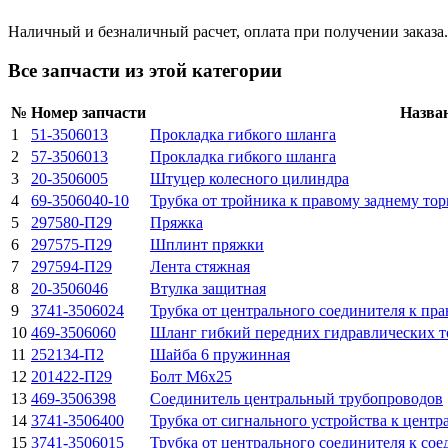
Наличный и безналичный расчет, оплата при получении заказа.
Все запчасти из этой категории
№
Номер запчасти
Назва
1
51-3506013
Прокладка гибкого шланга
2
57-3506013
Прокладка гибкого шланга
3
20-3506005
Штуцер колесного цилиндра
4
69-3506040-10
Трубка от тройника к правому заднему тор
5
297580-П29
Пряжка
6
297575-П29
Шплинт пряжки
7
297594-П29
Лента стяжная
8
20-3506046
Втулка защитная
9
3741-3506024
Трубка от центрального соединителя к пр
10
469-3506060
Шланг гибкий передних гидравлических т
11
252134-П2
Шайба 6 пружинная
12
201422-П29
Болт М6х25
13
469-3506398
Соединитель центральный трубопроводов
14
3741-3506400
Трубка от сигнального устройства к центр
15
3741-3506015
Трубка от центрального соединителя к сое