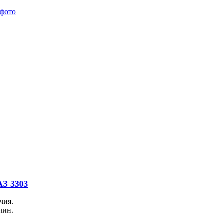
АЗ 3303
чия.
чин.