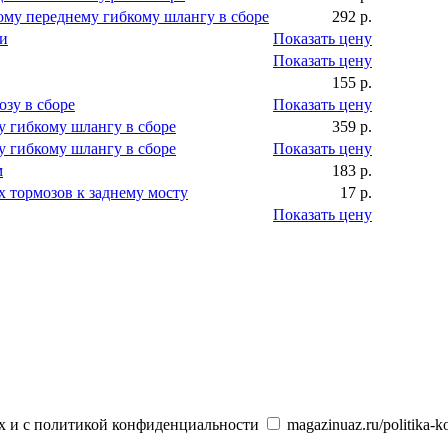
вому переднему гибкому шлангу в сборе
292 р.
и
Показать цену
Показать цену
155 р.
озу в сборе
Показать цену
у гибкому шлангу в сборе
359 р.
у гибкому шлангу в сборе
Показать цену
м
183 р.
 тормозов к заднему мосту
17 р.
Показать цену
х и с политикой конфиденциальности
magazinuaz.ru/politika-ko