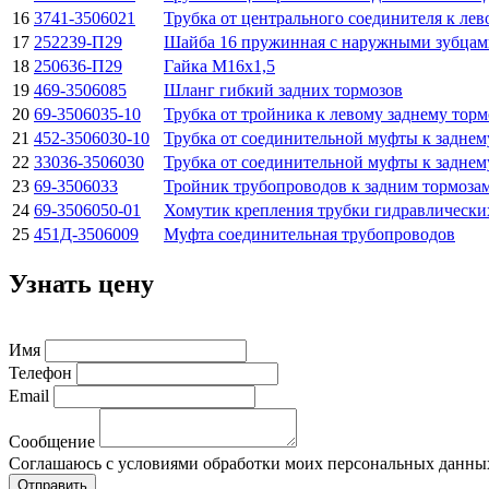
16
3741-3506021
Трубка от центрального соединителя к ле
17
252239-П29
Шайба 16 пружинная с наружными зубцам
18
250636-П29
Гайка М16х1,5
19
469-3506085
Шланг гибкий задних тормозов
20
69-3506035-10
Трубка от тройника к левому заднему торм
21
452-3506030-10
Трубка от соединительной муфты к заднем
22
33036-3506030
Трубка от соединительной муфты к заднем
23
69-3506033
Тройник трубопроводов к задним тормоза
24
69-3506050-01
Хомутик крепления трубки гидравлических
25
451Д-3506009
Муфта соединительная трубопроводов
Узнать цену
Имя
Телефон
Email
Сообщение
Соглашаюсь с условиями обработки моих персональных данны
Отправить