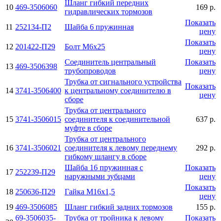
Шланг гибкий передних
10
469-3506060
169 р.
гидравлических тормозов
Показать
11
252134-П2
Шайба 6 пружинная
цену
Показать
12
201422-П29
Болт М6х25
цену
Соединитель центральный
Показать
13
469-3506398
трубопроводов
цену
Трубка от сигнального устройства
Показать
14
3741-3506400
к центральному соединителю в
цену
сборе
Трубка от центрального
15
3741-3506015
соединителя к соединительной
637 р.
муфте в сборе
Трубка от центрального
16
3741-3506021
соединителя к левому переднему
292 р.
гибкому шлангу в сборе
Шайба 16 пружинная с
Показать
17
252239-П29
наружными зубцами
цену
Показать
18
250636-П29
Гайка М16х1,5
цену
19
469-3506085
Шланг гибкий задних тормозов
155 р.
69-3506035-
Трубка от тройника к левому
Показать