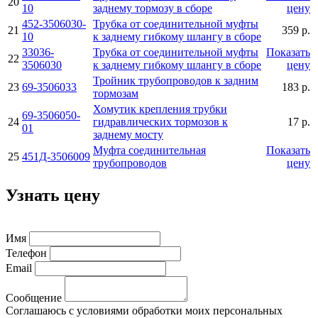
20
10
заднему тормозу в сборе
цену
452-3506030-
Трубка от соединительной муфты
21
359 р.
10
к заднему гибкому шлангу в сборе
33036-
Трубка от соединительной муфты
Показать
22
3506030
к заднему гибкому шлангу в сборе
цену
Тройник трубопроводов к задним
23
69-3506033
183 р.
тормозам
Хомутик крепления трубки
69-3506050-
24
гидравлических тормозов к
17 р.
01
заднему мосту
Муфта соединительная
Показать
25
451Д-3506009
трубопроводов
цену
Узнать цену
Имя
Телефон
Email
Сообщение
Соглашаюсь с условиями обработки моих персональных