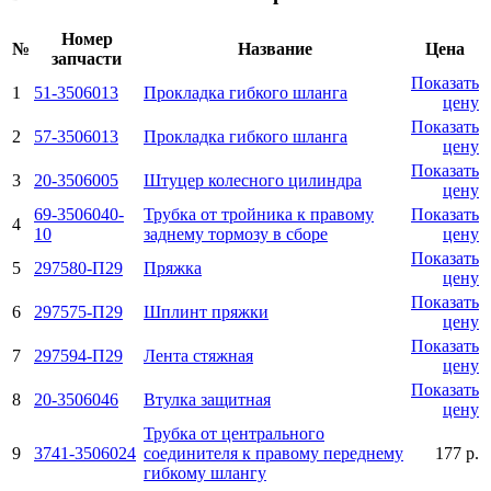
Номер
№
Название
Цена
запчасти
Показать
1
51-3506013
Прокладка гибкого шланга
цену
Показать
2
57-3506013
Прокладка гибкого шланга
цену
Показать
3
20-3506005
Штуцер колесного цилиндра
цену
69-3506040-
Трубка от тройника к правому
Показать
4
10
заднему тормозу в сборе
цену
Показать
5
297580-П29
Пряжка
цену
Показать
6
297575-П29
Шплинт пряжки
цену
Показать
7
297594-П29
Лента стяжная
цену
Показать
8
20-3506046
Втулка защитная
цену
Трубка от центрального
9
3741-3506024
соединителя к правому переднему
177 р.
гибкому шлангу