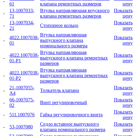
-
61
клапана ремонтных размеров
цену
13-1007033-
Втулка направляющая впускного
Показать
-
71
клапана ремонтных размеров
цену
13-1007034-
Показать
-
Стопорное кольцо
21
цену
Втулка направляющая
4022.1007038-
Показать
-
выпускного клапана
01
цену
номинального размера
Втулка направляющая
4022.1007038-
Показать
-
выпускного клапана ремонтных
01-Р1
цену
размеров
Втулка направляющая
4022.1007038-
Показать
-
выпускного клапана ремонтных
01-Р2
цену
размеров
21-1007055-
Показать
-
Толкатель клапана
А4
цену
66-1007075-
Показать
-
Винт регулировочный
02
цену
Показать
-
511.1007076
Гайка регулировочного винта
цену
Седло вставное выпускного
Показать
-
53-1007080
клапана номинального размера
цену