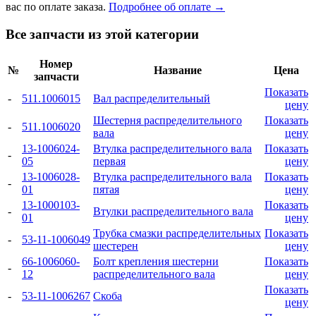
вас по оплате заказа.
Подробнее об оплате →
Все запчасти из этой категории
Номер
№
Название
Цена
запчасти
Показать
-
511.1006015
Вал распределительный
цену
Шестерня распределительного
Показать
-
511.1006020
вала
цену
13-1006024-
Втулка распределительного вала
Показать
-
05
первая
цену
13-1006028-
Втулка распределительного вала
Показать
-
01
пятая
цену
13-1000103-
Показать
-
Втулки распределительного вала
01
цену
Трубка смазки распределительных
Показать
-
53-11-1006049
шестерен
цену
66-1006060-
Болт крепления шестерни
Показать
-
12
распределительного вала
цену
Показать
-
53-11-1006267
Скоба
цену