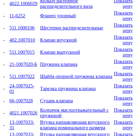
Кольцо распорное
Показать
-
4022.1006029
распределительного вала
цену
Показать
-
11-6252
Фланец упорный
цену
Показать
-
511.1000106
Шестерни распределительные
цену
Показать
-
402.1007010
Клапан впускной
цену
Показать
-
511.1007015
Клапан выпускной
цену
Показать
-
21-1007020-Б
Пружина клапана
цену
Показать
-
511.1007022
Шайба опорной пружины клапана
цену
24-1007025-
Показать
-
Тарелка пружины клапана
01
цену
Показать
-
66-1007028
Сухарь клапана
цену
Колпачок маслоотражательный с
Показать
-
4021.1007026
пружиной
цену
13-1007033-
Втулка направляющая впускного
Показать
-
31
клапана номинального размера
цену
13-1007033-
Втулка направляющая впускного
Показать