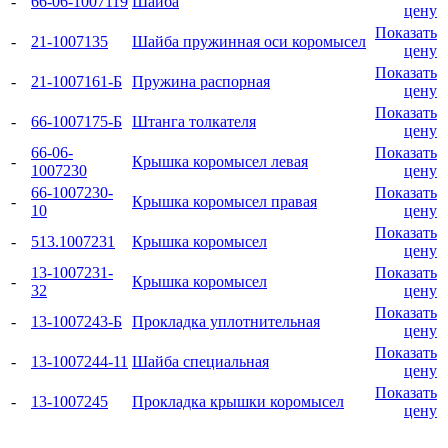
-
66-06-1007119
Шайба
цену
Показать
-
21-1007135
Шайба пружинная оси коромысел
цену
Показать
-
21-1007161-Б
Пружина распорная
цену
Показать
-
66-1007175-Б
Штанга толкателя
цену
66-06-
Показать
-
Крышка коромысел левая
1007230
цену
66-1007230-
Показать
-
Крышка коромысел правая
10
цену
Показать
-
513.1007231
Крышка коромысел
цену
13-1007231-
Показать
-
Крышка коромысел
32
цену
Показать
-
13-1007243-Б
Прокладка уплотнительная
цену
Показать
-
13-1007244-11
Шайба специальная
цену
Показать
-
13-1007245
Прокладка крышки коромысел
цену