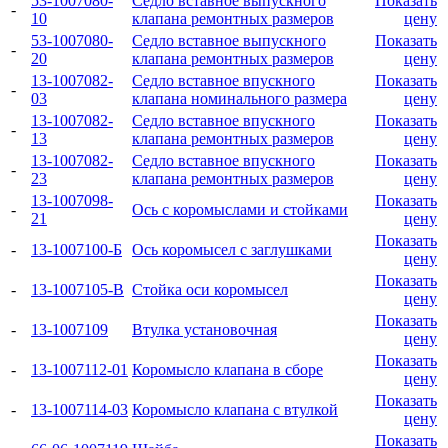
53-1007080-
Седло вставное выпускного
Показать
-
10
клапана ремонтных размеров
цену
53-1007080-
Седло вставное выпускного
Показать
-
20
клапана ремонтных размеров
цену
13-1007082-
Седло вставное впускного
Показать
-
03
клапана номинального размера
цену
13-1007082-
Седло вставное впускного
Показать
-
13
клапана ремонтных размеров
цену
13-1007082-
Седло вставное впускного
Показать
-
23
клапана ремонтных размеров
цену
13-1007098-
Показать
-
Ось с коромыслами и стойками
21
цену
Показать
-
13-1007100-Б
Ось коромысел с заглушками
цену
Показать
-
13-1007105-В
Стойка оси коромысел
цену
Показать
-
13-1007109
Втулка установочная
цену
Показать
-
13-1007112-01
Коромысло клапана в сборе
цену
Показать
-
13-1007114-03
Коромысло клапана с втулкой
цену
Показать