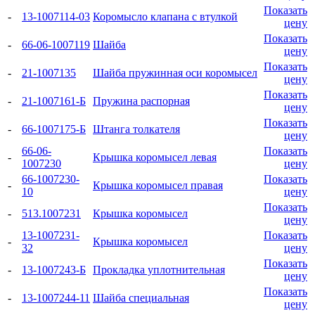
Показать
-
13-1007114-03
Коромысло клапана с втулкой
цену
Показать
-
66-06-1007119
Шайба
цену
Показать
-
21-1007135
Шайба пружинная оси коромысел
цену
Показать
-
21-1007161-Б
Пружина распорная
цену
Показать
-
66-1007175-Б
Штанга толкателя
цену
66-06-
Показать
-
Крышка коромысел левая
1007230
цену
66-1007230-
Показать
-
Крышка коромысел правая
10
цену
Показать
-
513.1007231
Крышка коромысел
цену
13-1007231-
Показать
-
Крышка коромысел
32
цену
Показать
-
13-1007243-Б
Прокладка уплотнительная
цену
Показать
-
13-1007244-11
Шайба специальная
цену