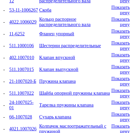
12
распределительного вала
цену
Показать
-
53-11-1006267
Скоба
цену
Кольцо распорное
Показать
-
4022.1006029
распределительного вала
цену
Показать
-
11-6252
Фланец упорный
цену
Показать
-
511.1000106
Шестерни распределительные
цену
Показать
-
402.1007010
Клапан впускной
цену
Показать
-
511.1007015
Клапан выпускной
цену
Показать
-
21-1007020-Б
Пружина клапана
цену
Показать
-
511.1007022
Шайба опорной пружины клапана
цену
24-1007025-
Показать
-
Тарелка пружины клапана
01
цену
Показать
-
66-1007028
Сухарь клапана
цену
Колпачок маслоотражательный с
Показать
-
4021.1007026
пружиной
цену