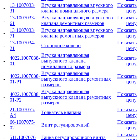
13-1007033-
Втулка направляющая впускного
Показать
-
31
клапана номинального размера
цену
13-1007033-
Втулка направляющая впускного
Показать
-
61
клапана ремонтных размеров
цену
13-1007033-
Втулка направляющая впускного
Показать
-
71
клапана ремонтных размеров
цену
13-1007034-
Показать
-
Стопорное кольцо
21
цену
Втулка направляющая
4022.1007038-
Показать
-
выпускного клапана
01
цену
номинального размера
Втулка направляющая
4022.1007038-
Показать
-
выпускного клапана ремонтных
01-Р1
цену
размеров
Втулка направляющая
4022.1007038-
Показать
-
выпускного клапана ремонтных
01-Р2
цену
размеров
21-1007055-
Показать
-
Толкатель клапана
А4
цену
66-1007075-
Показать
-
Винт регулировочный
02
цену
Показать
-
511.1007076
Гайка регулировочного винта