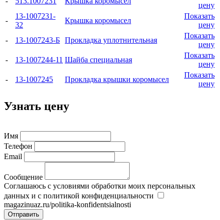
-
513.1007231
Крышка коромысел
цену
13-1007231-
Показать
-
Крышка коромысел
32
цену
Показать
-
13-1007243-Б
Прокладка уплотнительная
цену
Показать
-
13-1007244-11
Шайба специальная
цену
Показать
-
13-1007245
Прокладка крышки коромысел
цену
Узнать цену
Имя
Телефон
Email
Сообщение
Соглашаюсь с условиями обработки моих персональных
данных и с политикой конфиденциальности
magazinuaz.ru/politika-konfidentsialnosti
Отправить