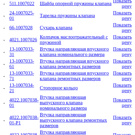
Показать
-
511.1007022
Шайба опорной пружины клапана
цену
24-1007025-
Показать
-
Тарелка пружины клапана
01
цену
Показать
-
66-1007028
Сухарь клапана
цену
Колпачок маслоотражательный с
Показать
-
4021.1007026
пружиной
цену
13-1007033-
Втулка направляющая впускного
Показать
-
31
клапана номинального размера
цену
13-1007033-
Втулка направляющая впускного
Показать
-
61
клапана ремонтных размеров
цену
13-1007033-
Втулка направляющая впускного
Показать
-
71
клапана ремонтных размеров
цену
13-1007034-
Показать
-
Стопорное кольцо
21
цену
Втулка направляющая
4022.1007038-
Показать
-
выпускного клапана
01
цену
номинального размера
Втулка направляющая
4022.1007038-
Показать
-
выпускного клапана ремонтных
01-Р1
цену
размеров
Втулка направляющая
4022.1007038-
Показать