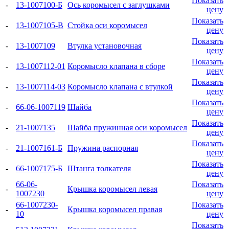
Показать
-
13-1007100-Б
Ось коромысел с заглушками
цену
Показать
-
13-1007105-В
Стойка оси коромысел
цену
Показать
-
13-1007109
Втулка установочная
цену
Показать
-
13-1007112-01
Коромысло клапана в сборе
цену
Показать
-
13-1007114-03
Коромысло клапана с втулкой
цену
Показать
-
66-06-1007119
Шайба
цену
Показать
-
21-1007135
Шайба пружинная оси коромысел
цену
Показать
-
21-1007161-Б
Пружина распорная
цену
Показать
-
66-1007175-Б
Штанга толкателя
цену
66-06-
Показать
-
Крышка коромысел левая
1007230
цену
66-1007230-
Показать
-
Крышка коромысел правая
10
цену
Показать