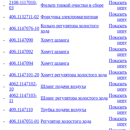
2108-1117010-
Показать
-
Фильтр тонкой очистки в сборе
03
цену
Показать
-
406.1132711-02
Форсунка электромагнитная
цену
Кольцо регулятора холостого
Показать
-
406.1147076-10
хода
цену
Показать
-
406.1147090
Хомут шланга
цену
Показать
-
406.1147092
Хомут шланга
цену
Показать
-
406.1147094
Хомут шланга
цену
Показать
-
406.1147101-20
Хомут регулятора холостого хода
цену
4062.1147102-
Показать
-
Шланг подачи воздуха
10
цену
4062.1147103-
Показать
-
Шланг регулятора холостого хода
11
цену
Показать
-
409.1147110
Трубка подачи воздуха
цену
Показать
-
406.1147051-01
Регулятор холостого хода
цену