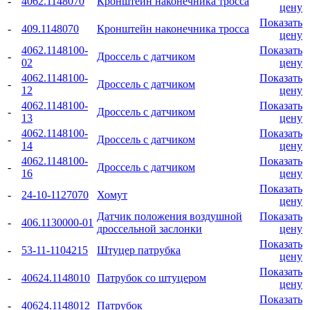
-
4062.1148070
Кронштейн наконечника тросса
цену
Показать
-
409.1148070
Кронштейн наконечника тросса
цену
4062.1148100-
Показать
-
Дроссель с датчиком
02
цену
4062.1148100-
Показать
-
Дроссель с датчиком
12
цену
4062.1148100-
Показать
-
Дроссель с датчиком
13
цену
4062.1148100-
Показать
-
Дроссель с датчиком
14
цену
4062.1148100-
Показать
-
Дроссель с датчиком
16
цену
Показать
-
24-10-1127070
Хомут
цену
Датчик положения воздушной
Показать
-
406.1130000-01
дроссельной заслонки
цену
Показать
-
53-11-1104215
Штуцер патрубка
цену
Показать
-
40624.1148010
Патрубок со штуцером
цену
Показать
-
40624.1148012
Патрубок