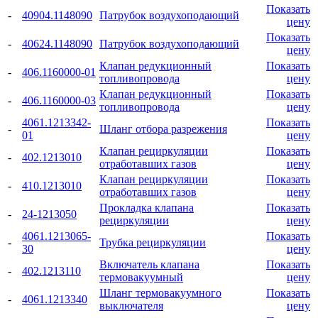
Показать
-
40904.1148090
Патрубок воздухоподающий
цену
Показать
-
40624.1148090
Патрубок воздухоподающий
цену
Клапан редукционный
Показать
-
406.1160000-01
топливопровода
цену
Клапан редукционный
Показать
-
406.1160000-03
топливопровода
цену
4061.1213342-
Показать
-
Шланг отбора разрежения
01
цену
Клапан рециркуляции
Показать
-
402.1213010
отработавших газов
цену
Клапан рециркуляции
Показать
-
410.1213010
отработавших газов
цену
Прокладка клапана
Показать
-
24-1213050
рециркуляции
цену
4061.1213065-
Показать
-
Трубка рециркуляции
30
цену
Включатель клапана
Показать
-
402.1213110
термовакуумный
цену
Шланг термовакуумного
Показать
-
4061.1213340
выключателя
цену