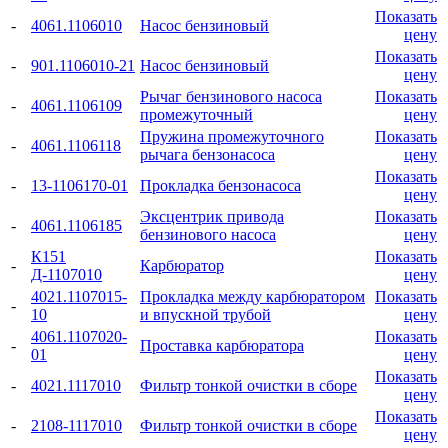
Показать
-
4061.1106010
Насос бензиновый
цену
Показать
-
901.1106010-21
Насос бензиновый
цену
Рычаг бензинового насоса
Показать
-
4061.1106109
промежуточный
цену
Пружина промежуточного
Показать
-
4061.1106118
рычага бензонасоса
цену
Показать
-
13-1106170-01
Прокладка бензонасоса
цену
Эксцентрик привода
Показать
-
4061.1106185
бензинового насоса
цену
К151
Показать
-
Карбюратор
Д-1107010
цену
4021.1107015-
Прокладка между карбюратором
Показать
-
10
и впускной трубой
цену
4061.1107020-
Показать
-
Проставка карбюратора
01
цену
Показать
-
4021.1117010
Фильтр тонкой очистки в сборе
цену
Показать
-
2108-1117010
Фильтр тонкой очистки в сборе
цену