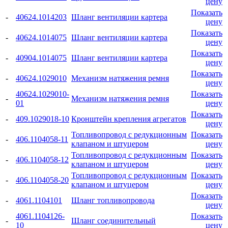
цену
Показать
-
40624.1014203
Шланг вентиляции картера
цену
Показать
-
40624.1014075
Шланг вентиляции картера
цену
Показать
-
40904.1014075
Шланг вентиляции картера
цену
Показать
-
40624.1029010
Механизм натяжения ремня
цену
40624.1029010-
Показать
-
Механизм натяжения ремня
01
цену
Показать
-
409.1029018-10
Кронштейн крепления агрегатов
цену
Топливопровод с редукционным
Показать
-
406.1104058-11
клапаном и штуцером
цену
Топливопровод с редукционным
Показать
-
406.1104058-12
клапаном и штуцером
цену
Топливопровод с редукционным
Показать
-
406.1104058-20
клапаном и штуцером
цену
Показать
-
4061.1104101
Шланг топливопровода
цену
4061.1104126-
Показать
-
Шланг соединительный
10
цену