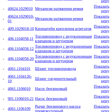
цену
Показать
-
40624.1029010
Механизм натяжения ремня
цену
40624.1029010-
Показать
-
Механизм натяжения ремня
01
цену
Показать
-
409.1029018-10
Кронштейн крепления агрегатов
цену
Топливопровод с редукционным
Показать
-
406.1104058-11
клапаном и штуцером
цену
Топливопровод с редукционным
Показать
-
406.1104058-12
клапаном и штуцером
цену
Топливопровод с редукционным
Показать
-
406.1104058-20
клапаном и штуцером
цену
Показать
-
4061.1104101
Шланг топливопровода
цену
4061.1104126-
Показать
-
Шланг соединительный
10
цену
Показать
-
4061.1106010
Насос бензиновый
цену
Показать
-
901.1106010-21
Насос бензиновый
цену
Рычаг бензинового насоса
Показать
-
4061.1106109
промежуточный
цену