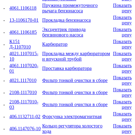
Пружина промежуточного
Показать
-
4061.1106118
рычага бензонасоса
цену
Показать
-
13-1106170-01
Прокладка бензонасоса
цену
Эксцентрик привода
Показать
-
4061.1106185
бензинового насоса
цену
К151
Показать
-
Карбюратор
Д-1107010
цену
4021.1107015-
Прокладка между карбюратором
Показать
-
10
и впускной трубой
цену
4061.1107020-
Показать
-
Проставка карбюратора
01
цену
Показать
-
4021.1117010
Фильтр тонкой очистки в сборе
цену
Показать
-
2108-1117010
Фильтр тонкой очистки в сборе
цену
2108-1117010-
Показать
-
Фильтр тонкой очистки в сборе
03
цену
Показать
-
406.1132711-02
Форсунка электромагнитная
цену
Кольцо регулятора холостого
Показать
-
406.1147076-10
хода
цену