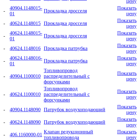
цену
40904.1148015-
Показать
-
Прокладка дросселя
01
цену
Показать
-
40624.1148015
Прокладка дросселя
цену
40624.1148015-
Показать
-
Прокладка дросселя
01
цену
Показать
-
40624.1148016
Прокладка патрубка
цену
40624.1148016-
Показать
-
Прокладка патрубка
01
цену
Топливопровод
Показать
-
40904.1100010
распределительный с
цену
форсунками
Топливопровод
Показать
-
40624.1100010
распределительный с
цену
форсунками
Показать
-
40904.1148090
Патрубок воздухоподающий
цену
Показать
-
40624.1148090
Патрубок воздухоподающий
цену
Клапан редукционный
Показать
-
406.1160000-01
топливопровода
цену