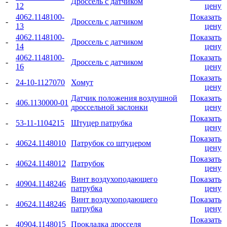
-
Дроссель с датчиком
12
цену
4062.1148100-
Показать
-
Дроссель с датчиком
13
цену
4062.1148100-
Показать
-
Дроссель с датчиком
14
цену
4062.1148100-
Показать
-
Дроссель с датчиком
16
цену
Показать
-
24-10-1127070
Хомут
цену
Датчик положения воздушной
Показать
-
406.1130000-01
дроссельной заслонки
цену
Показать
-
53-11-1104215
Штуцер патрубка
цену
Показать
-
40624.1148010
Патрубок со штуцером
цену
Показать
-
40624.1148012
Патрубок
цену
Винт воздухоподающего
Показать
-
40904.1148246
патрубка
цену
Винт воздухоподающего
Показать
-
40624.1148246
патрубка
цену
Показать
-
40904.1148015
Прокладка дросселя