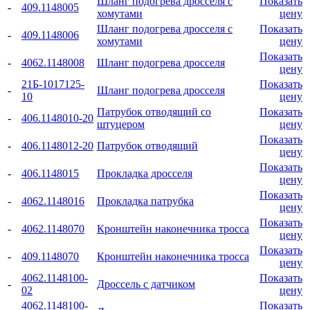
Шланг подогрева дросселя с
Показать
-
409.1148005
хомутами
цену
Шланг подогрева дросселя с
Показать
-
409.1148006
хомутами
цену
Показать
-
4062.1148008
Шланг подогрева дросселя
цену
21Б-1017125-
Показать
-
Шланг подогрева дросселя
10
цену
Патрубок отводящий со
Показать
-
406.1148010-20
штуцером
цену
Показать
-
406.1148012-20
Патрубок отводящий
цену
Показать
-
406.1148015
Прокладка дросселя
цену
Показать
-
4062.1148016
Прокладка патрубка
цену
Показать
-
4062.1148070
Кронштейн наконечника тросса
цену
Показать
-
409.1148070
Кронштейн наконечника тросса
цену
4062.1148100-
Показать
-
Дроссель с датчиком
02
цену
4062.1148100-
Показать