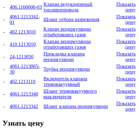
Клапан редукционный
Показать
-
406.1160000-03
топливопровода
цену
4061.1213342-
Показать
-
Шланг отбора разрежения
01
цену
Клапан рециркуляции
Показать
-
402.1213010
отработавших газов
цену
Клапан рециркуляции
Показать
-
410.1213010
отработавших газов
цену
Прокладка клапана
Показать
-
24-1213050
рециркуляции
цену
4061.1213065-
Показать
-
Трубка рециркуляции
30
цену
Включатель клапана
Показать
-
402.1213110
термовакуумный
цену
Шланг термовакуумного
Показать
-
4061.1213340
выключателя
цену
Показать
-
4061.1213342
Шланг клапана рециркуляции
цену
Узнать цену