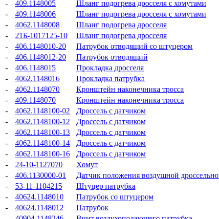
-
409.1148005
Шланг подогрева дросселя с хомутами
-
409.1148006
Шланг подогрева дросселя с хомутами
-
4062.1148008
Шланг подогрева дросселя
-
21Б-1017125-10
Шланг подогрева дросселя
-
406.1148010-20
Патрубок отводящий со штуцером
-
406.1148012-20
Патрубок отводящий
-
406.1148015
Прокладка дросселя
-
4062.1148016
Прокладка патрубка
-
4062.1148070
Кронштейн наконечника тросса
-
409.1148070
Кронштейн наконечника тросса
-
4062.1148100-02
Дроссель с датчиком
-
4062.1148100-12
Дроссель с датчиком
-
4062.1148100-13
Дроссель с датчиком
-
4062.1148100-14
Дроссель с датчиком
-
4062.1148100-16
Дроссель с датчиком
-
24-10-1127070
Хомут
-
406.1130000-01
Датчик положения воздушной дроссельно
-
53-11-1104215
Штуцер патрубка
-
40624.1148010
Патрубок со штуцером
-
40624.1148012
Патрубок
-
40904.1148246
Винт воздухоподающего патрубка