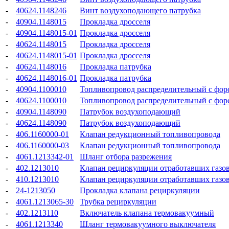
-
40624.1148246
Винт воздухоподающего патрубка
-
40904.1148015
Прокладка дросселя
-
40904.1148015-01
Прокладка дросселя
-
40624.1148015
Прокладка дросселя
-
40624.1148015-01
Прокладка дросселя
-
40624.1148016
Прокладка патрубка
-
40624.1148016-01
Прокладка патрубка
-
40904.1100010
Топливопровод распределительный с фор
-
40624.1100010
Топливопровод распределительный с фор
-
40904.1148090
Патрубок воздухоподающий
-
40624.1148090
Патрубок воздухоподающий
-
406.1160000-01
Клапан редукционный топливопровода
-
406.1160000-03
Клапан редукционный топливопровода
-
4061.1213342-01
Шланг отбора разрежения
-
402.1213010
Клапан рециркуляции отработавших газо
-
410.1213010
Клапан рециркуляции отработавших газо
-
24-1213050
Прокладка клапана рециркуляции
-
4061.1213065-30
Трубка рециркуляции
-
402.1213110
Включатель клапана термовакуумный
-
4061.1213340
Шланг термовакуумного выключателя