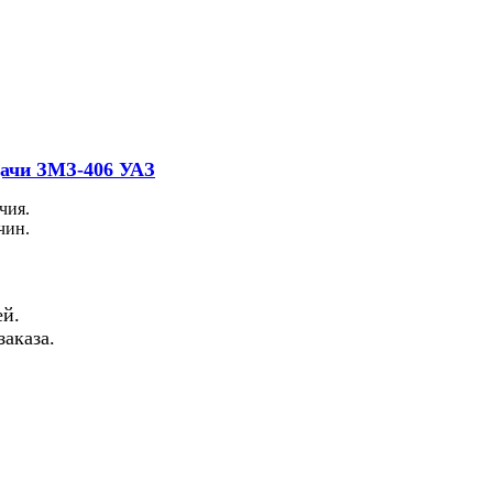
дачи ЗМЗ-406 УАЗ
чия.
чин.
й.
аказа.