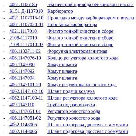
-
4061.1106185
Эксцентрик привода бензинового насоса
-
К151 Д-1107010
Карбюратор
-
4021.1107015-10
Прокладка между карбюратором и впускн
-
4061.1107020-01
Проставка карбюратора
-
4021.1117010
Фильтр тонкой очистки в сборе
-
2108-1117010
Фильтр тонкой очистки в сборе
-
2108-1117010-03
Фильтр тонкой очистки в сборе
-
406.1132711-02
Форсунка электромагнитная
-
406.1147076-10
Кольцо регулятора холостого хода
-
406.1147090
Хомут шланга
-
406.1147092
Хомут шланга
-
406.1147094
Хомут шланга
-
406.1147101-20
Хомут регулятора холостого хода
-
4062.1147102-10
Шланг подачи воздуха
-
4062.1147103-11
Шланг регулятора холостого хода
-
409.1147110
Трубка подачи воздуха
-
406.1147051-01
Регулятор холостого хода
-
406.1147051-02
Регулятор холостого хода
-
4062.1148005
Шланг подогрева дросселя с хомутами
-
4062.1148006
Шланг подогрева дросселя с хомутами