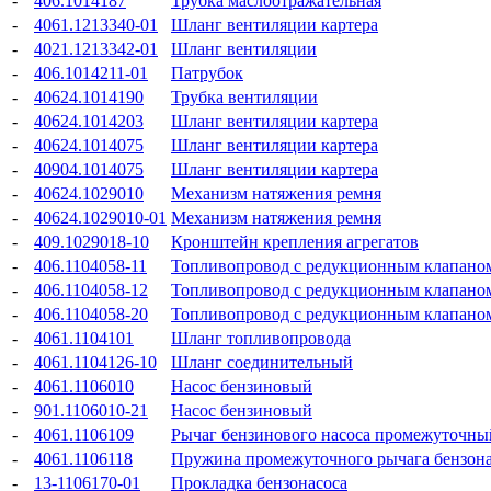
-
406.1014187
Трубка маслоотражательная
-
4061.1213340-01
Шланг вентиляции картера
-
4021.1213342-01
Шланг вентиляции
-
406.1014211-01
Патрубок
-
40624.1014190
Трубка вентиляции
-
40624.1014203
Шланг вентиляции картера
-
40624.1014075
Шланг вентиляции картера
-
40904.1014075
Шланг вентиляции картера
-
40624.1029010
Механизм натяжения ремня
-
40624.1029010-01
Механизм натяжения ремня
-
409.1029018-10
Кронштейн крепления агрегатов
-
406.1104058-11
Топливопровод с редукционным клапано
-
406.1104058-12
Топливопровод с редукционным клапано
-
406.1104058-20
Топливопровод с редукционным клапано
-
4061.1104101
Шланг топливопровода
-
4061.1104126-10
Шланг соединительный
-
4061.1106010
Насос бензиновый
-
901.1106010-21
Насос бензиновый
-
4061.1106109
Рычаг бензинового насоса промежуточны
-
4061.1106118
Пружина промежуточного рычага бензона
-
13-1106170-01
Прокладка бензонасоса