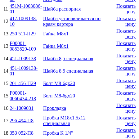
451М-1003086-
Показать
11
Шайба распорная
01
цену
417.1009138-
Шайба устанавливается по
Показать
12
10
краям картера
цену
Показать
13
250 511-П29
Гайка М8х1
цену
F00001-
Показать
13
Гайка М8х1
0853529-109
цену
Показать
14
451-1009138
Шайба 8,5 специальная
цену
451-1009138-
Показать
14
Шайба 8,5 специальная
01
цену
Показать
15
201 456-П29
Болт М8-6gx20
цену
F00001-
Показать
15
Болт М8-6gx20
0060434-218
цену
Показать
16
24-1009031
Прокладка
цену
Пробка М18х1,5х12
Показать
17
296 494-П8
специальная
цену
Показать
18
353 052-П8
Пробка К 1/4”
цену