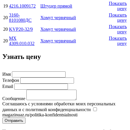
Показать
19
4216.1009172
Штуцер прямой
цену
3160-
Показать
20
Хомут червячный
8101080ДС
цену
Показать
20
KVP20-32/9
Хомут червячный
цену
МХ
Показать
20
Хомут червячный
4309.010.032
цену
Узнать цену
Имя
Телефон
Email
Сообщение
Соглашаюсь с условиями обработки моих персональных
данных и с политикой конфиденциальности
magazinuaz.ru/politika-konfidentsialnosti
Отправить