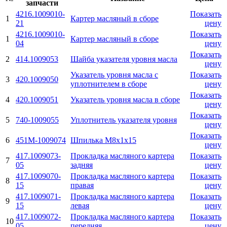
запчасти
4216.1009010-
Показать
1
Картер масляный в сборе
21
цену
4216.1009010-
Показать
1
Картер масляный в сборе
04
цену
Показать
2
414.1009053
Шайба указателя уровня масла
цену
Указатель уровня масла с
Показать
3
420.1009050
уплотнителем в сборе
цену
Показать
4
420.1009051
Указатель уровня масла в сборе
цену
Показать
5
740-1009055
Уплотнитель указателя уровня
цену
Показать
6
451М-1009074
Шпилька М8х1х15
цену
417.1009073-
Прокладка масляного картера
Показать
7
05
задняя
цену
417.1009070-
Прокладка масляного картера
Показать
8
15
правая
цену
417.1009071-
Прокладка масляного картера
Показать
9
15
левая
цену
417.1009072-
Прокладка масляного картера
Показать
10
05
передняя
цену